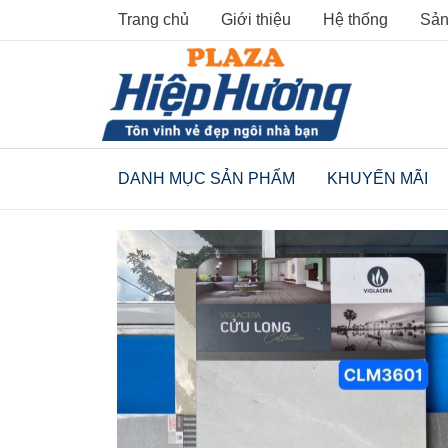
Skip
Trang chủ
Giới thiệu
Hệ thống
Sản
to
content
DANH MỤC SẢN PHẨM
KHUYẾN MÃI