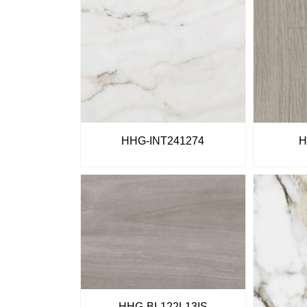
HHG-INT241274
H
HHG-BL122L13IS