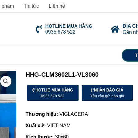
 phẩm
Tin tức
Liên hệ
HOTLINE MUA HÀNG
ĐỊA C
0935 678 522
Gần nh
T
HHG-CLM3602L1-VL3060
HOTLIE MUA HÀNG
NHẬN BÁO GIÁ
0935 678 522
Yêu cầu gửi báo giá
Thương hiệu:
VIGLACERA
Xuất xứ:
VIET NAM
Kích thước:
30x60