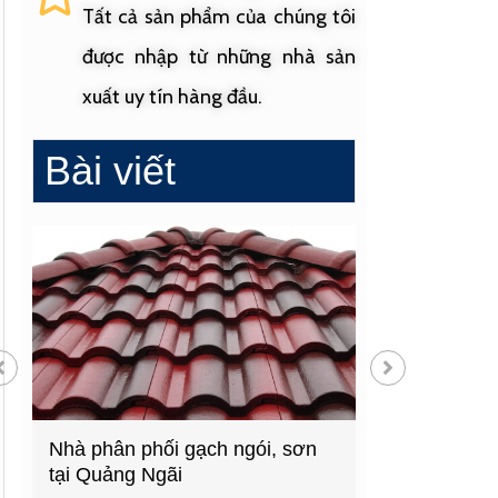
Tất cả sản phẩm của chúng tôi
được nhập từ những nhà sản
xuất uy tín hàng đầu.
Bài viết
Nhà phân phối gạch ngói, sơn
Cửa hàng vật liệu 
tại Quảng Ngãi
hàng đầu Quảng N