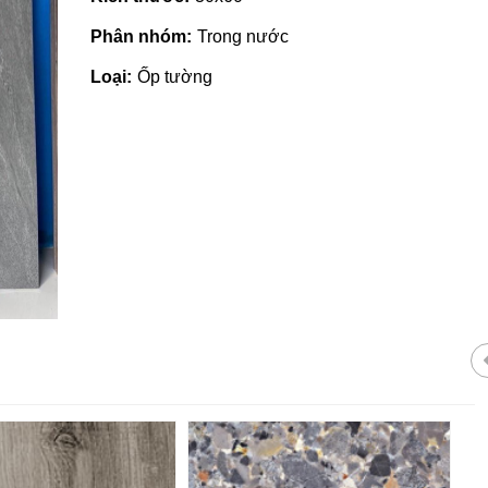
Phân nhóm:
Trong nước
Loại:
Ốp tường
Gạch ốp lát giá rẻ tại Quảng
Ngãi