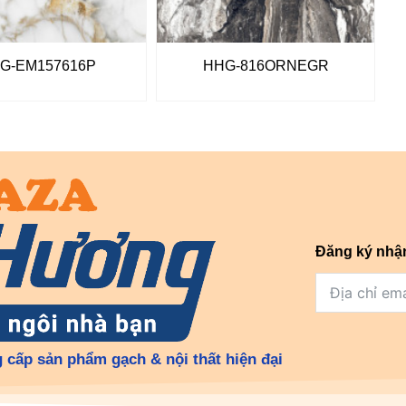
G-EM157616P
HHG-816ORNEGR
Đăng ký nhậ
 cấp sản phẩm gạch & nội thất hiện đại