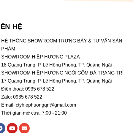
IÊN HỆ
HỆ THỐNG SHOWROOM TRƯNG BÀY & TƯ VẤN SẢN
PHẨM
SHOWROOM HIỆP HƯƠNG PLAZA
18 Quang Trung, P. Lê Hồng Phong, TP. Quảng Ngãi
SHOWROOM HIỆP HƯƠNG NGÓI GỐM ĐÁ TRANG TRÍ
17 Quang Trung, P. Lê Hồng Phong, TP. Quảng Ngãi
Điện thoại: 0935 678 522
Zalo: 0935 678 522
Email: ctyhiephuongqn@gmail.com
Thời gian mở cửa: 7:00 - 21:00
F
Y
E
a
o
n