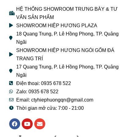
HỆ THỐNG SHOWROOM TRƯNG BÀY & TƯ
VẤN SẢN PHẨM
SHOWROOM HIỆP HƯƠNG PLAZA
18 Quang Trung, P. Lê Hồng Phong, TP. Quảng
Ngãi
SHOWROOM HIỆP HƯƠNG NGÓI GỐM ĐÁ
TRANG TRÍ
17 Quang Trung, P. Lê Hồng Phong, TP. Quảng
Ngãi
Điện thoại: 0935 678 522
Zalo: 0935 678 522
Email: ctyhiephuongqn@gmail.com
Thời gian mở cửa: 7:00 - 21:00
F
Y
E
a
o
n
c
u
v