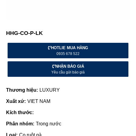
HHG-CO-P-LK
HOTLIE MUA HÀNG
0935 678 522
NHẬN BÁO GIÁ
Yêu cầu gửi báo giá
Thương hiệu:
LUXURY
Xuất xứ:
VIET NAM
Kích thước:
Phân nhóm:
Trong nước
Loại:
Co ruột gà