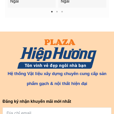
Ngãi
Ngãi
Q
1
2
3
Hệ thống Vật liệu xây dựng chuyên cung cấp sản
phẩm gạch & nội thất hiện đại
Đăng ký nhận khuyến mãi mới nhất