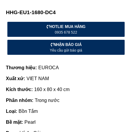
HHG-EU1-1680-DC4
HOTLIE MUA HÀNG
0935 678 522
NHẬN BÁO GIÁ
Yêu cầu gửi báo giá
Thương hiệu:
EUROCA
Xuất xứ:
VIET NAM
Kích thước:
160 x 80 x 40 cm
Phân nhóm:
Trong nước
Loại:
Bồn Tắm
Bề mặt:
Pearl