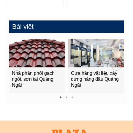
Bài viết
Nhà phân phối gạch
Cửa hàng vật liệu xây
C
ngói, sơn tại Quảng
dựng hàng đầu Quảng
t
Ngãi
Ngãi
Q
1
2
3