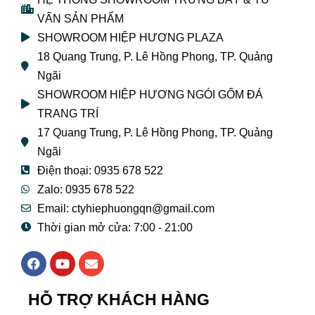
VẤN SẢN PHẨM
SHOWROOM HIỆP HƯƠNG PLAZA
18 Quang Trung, P. Lê Hồng Phong, TP. Quảng
Ngãi
SHOWROOM HIỆP HƯƠNG NGÓI GỐM ĐÁ
TRANG TRÍ
17 Quang Trung, P. Lê Hồng Phong, TP. Quảng
Ngãi
Điện thoại: 0935 678 522
Zalo: 0935 678 522
Email: ctyhiephuongqn@gmail.com
Thời gian mở cửa: 7:00 - 21:00
F
Y
E
a
o
n
c
u
v
e
t
e
HỖ TRỢ KHÁCH HÀNG
b
u
l