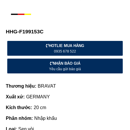
HHG-F199153C
HOTLIE MUA HÀNG
0935 678 522
NHẬN BÁO GIÁ
Yêu cầu gửi báo giá
Thương hiệu:
BRAVAT
Xuất xứ:
GERMANY
Kích thước:
20 cm
Phân nhóm:
Nhập khẩu
Loại:
Sen vòi