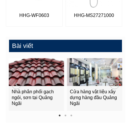
HHG-WF0603
HHG-MS27271000
Bài viết
Nhà phân phối gạch
Cửa hàng vật liệu xây
C
ngói, sơn tại Quảng
dựng hàng đầu Quảng
t
Ngãi
Ngãi
Q
1
2
3