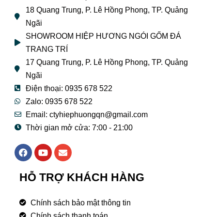
18 Quang Trung, P. Lê Hồng Phong, TP. Quảng
Ngãi
SHOWROOM HIỆP HƯƠNG NGÓI GỐM ĐÁ
TRANG TRÍ
17 Quang Trung, P. Lê Hồng Phong, TP. Quảng
Ngãi
Điện thoại: 0935 678 522
Zalo: 0935 678 522
Email: ctyhiephuongqn@gmail.com
Thời gian mở cửa: 7:00 - 21:00
F
Y
E
a
o
n
c
u
v
e
t
e
HỖ TRỢ KHÁCH HÀNG
b
u
l
o
b
o
o
e
p
Chính sách bảo mật thông tin
k
e
Chính sách thanh toán