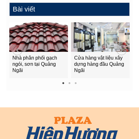
Bài viết
Nhà phân phối gạch
Cửa hàng vật liệu xây
C
ngói, sơn tại Quảng
dựng hàng đầu Quảng
t
Ngãi
Ngãi
Q
1
2
3