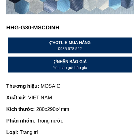
HHG-G30-MSCDINH
HOTLIE MUA HÀNG
0935 678 522
NHẬN BÁO GIÁ
Yêu cầu gửi báo giá
Thương hiệu:
MOSAIC
Xuất xứ:
VIET NAM
Kích thước:
280x290x4mm
Phân nhóm:
Trong nước
Loại:
Trang trí