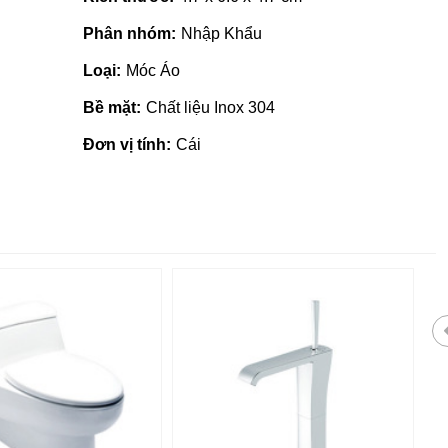
Phân nhóm:
Nhập Khẩu
Loại:
Móc Áo
Bề mặt:
Chất liệu Inox 304
Đơn vị tính:
Cái
Gạch ốp lát giá rẻ tại Quảng
Nhà phân 
Ngãi
tại Quảng