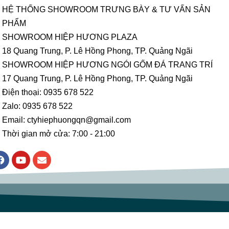
HỆ THỐNG SHOWROOM TRƯNG BÀY & TƯ VẤN SẢN
PHẨM
SHOWROOM HIỆP HƯƠNG PLAZA
18 Quang Trung, P. Lê Hồng Phong, TP. Quảng Ngãi
SHOWROOM HIỆP HƯƠNG NGÓI GỐM ĐÁ TRANG TRÍ
17 Quang Trung, P. Lê Hồng Phong, TP. Quảng Ngãi
Điện thoại: 0935 678 522
Zalo: 0935 678 522
Email: ctyhiephuongqn@gmail.com
Thời gian mở cửa: 7:00 - 21:00
F
Y
E
a
o
n
c
u
v
e
t
e
b
u
l
o
b
o
o
e
p
k
e