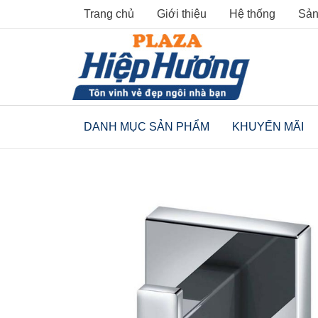
Skip
Trang chủ
Giới thiệu
Hệ thống
Sản
to
content
DANH MỤC SẢN PHẨM
KHUYẾN MÃI