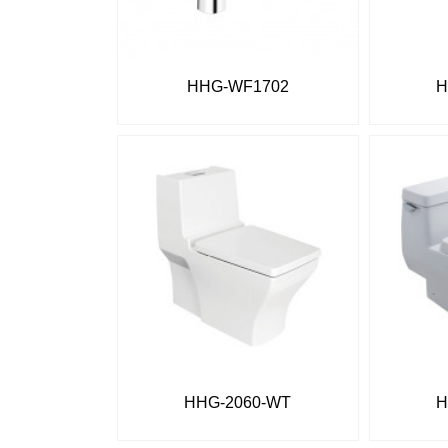
HHG-WF1702
H
HHG-2060-WT
H