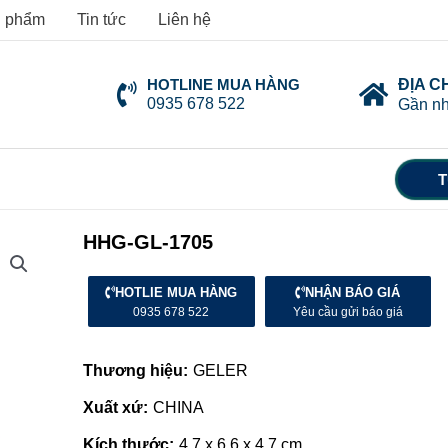
 phẩm
Tin tức
Liên hệ
HOTLINE MUA HÀNG
ĐỊA C
0935 678 522
Gần nh
T
HHG-GL-1705
HOTLIE MUA HÀNG
NHẬN BÁO GIÁ
0935 678 522
Yêu cầu gửi báo giá
Thương hiệu:
GELER
Xuất xứ:
CHINA
Kích thước:
4.7 x 6.6 x 4.7 cm