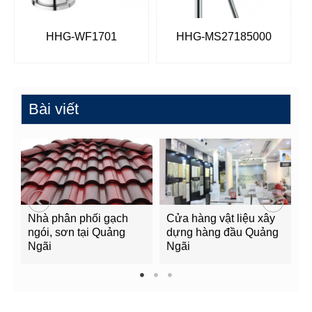
HHG-WF1701
HHG-MS27185000
Bài viết
Nhà phân phối gạch
Cửa hàng vật liệu xây
C
ngói, sơn tại Quảng
dựng hàng đầu Quảng
t
Ngãi
Ngãi
Q
1
2
3