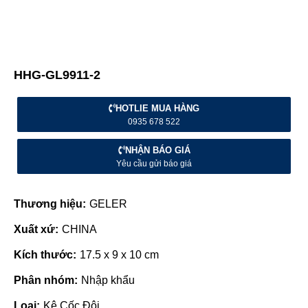
HHG-GL9911-2
HOTLIE MUA HÀNG
0935 678 522
NHẬN BÁO GIÁ
Yêu cầu gửi báo giá
Thương hiệu:
GELER
Xuất xứ:
CHINA
Kích thước:
17.5 x 9 x 10 cm
Phân nhóm:
Nhập khẩu
Loại:
Kệ Cốc Đôi