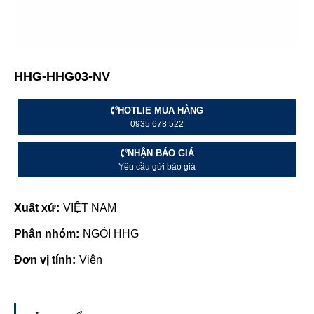
HHG-HHG03-NV
HOTLIE MUA HÀNG
0935 678 522
NHẬN BÁO GIÁ
Yêu cầu gửi báo giá
Xuất xứ:
VIỆT NAM
Phân nhóm:
NGÓI HHG
Đơn vị tính:
Viên