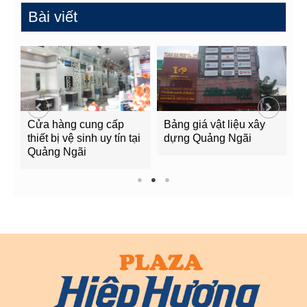
Bài viết
Cửa hàng cung cấp
Bảng giá vật liệu xây
G
g
thiết bị vệ sinh uy tín tại
dựng Quảng Ngãi
Q
Quảng Ngãi
1
2
3