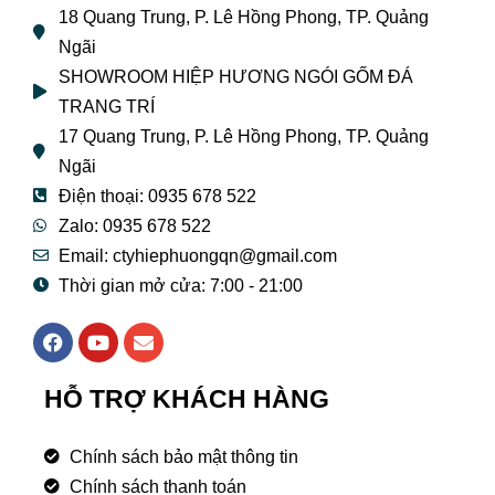
18 Quang Trung, P. Lê Hồng Phong, TP. Quảng
Ngãi
SHOWROOM HIỆP HƯƠNG NGÓI GỐM ĐÁ
TRANG TRÍ
17 Quang Trung, P. Lê Hồng Phong, TP. Quảng
Ngãi
Điện thoại: 0935 678 522
Zalo: 0935 678 522
Email: ctyhiephuongqn@gmail.com
Thời gian mở cửa: 7:00 - 21:00
F
Y
E
a
o
n
c
u
v
e
t
e
HỖ TRỢ KHÁCH HÀNG
b
u
l
o
b
o
o
e
p
Chính sách bảo mật thông tin
k
e
Chính sách thanh toán