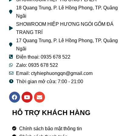
18 Quang Trung, P. Lê Hồng Phong, TP. Quảng
Ngãi
SHOWROOM HIỆP HƯƠNG NGÓI GỐM ĐÁ
TRANG TRÍ
17 Quang Trung, P. Lê Hồng Phong, TP. Quảng
Ngãi
Điện thoại: 0935 678 522
Zalo: 0935 678 522
Email: ctyhiephuongqn@gmail.com
Thời gian mở cửa: 7:00 - 21:00
F
Y
E
a
o
n
c
u
v
e
t
e
HỖ TRỢ KHÁCH HÀNG
b
u
l
o
b
o
o
e
p
Chính sách bảo mật thông tin
k
e