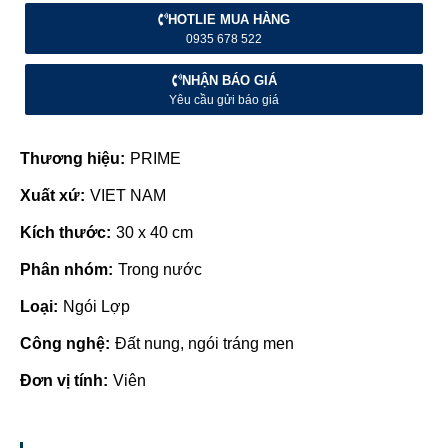
HOTLIE MUA HÀNG
0935 678 522
NHẬN BÁO GIÁ
Yêu cầu gửi báo giá
Thương hiệu:
PRIME
Xuất xứ:
VIET NAM
Kích thước:
30 x 40 cm
Phân nhóm:
Trong nước
Loại:
Ngói Lợp
Công nghệ:
Đất nung, ngói tráng men
Đơn vị tính:
Viên