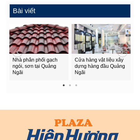
Bài viết
Nhà phân phối gạch
Cửa hàng vật liệu xây
C
ngói, sơn tại Quảng
dựng hàng đầu Quảng
t
Ngãi
Ngãi
Q
1
2
3