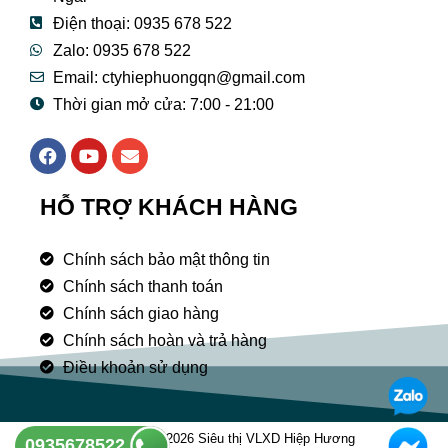
Điện thoại: 0935 678 522
Zalo: 0935 678 522
Email: ctyhiephuongqn@gmail.com
Thời gian mở cửa: 7:00 - 21:00
F
Y
E
a
o
n
c
u
v
e
t
e
HỖ TRỢ KHÁCH HÀNG
b
u
l
o
b
o
o
e
p
Chính sách bảo mật thông tin
k
e
Chính sách thanh toán
Chính sách giao hàng
Chính sách hoàn và trả hàng
Điều khoản sử dụng
Copyright © 2026 Siêu thị VLXD Hiệp Hương
0935678522