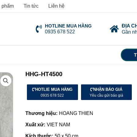
 phẩm
Tin tức
Liên hệ
HOTLINE MUA HÀNG
ĐỊA C
0935 678 522
Gần nh
T
HHG-HT4500
HOTLIE MUA HÀNG
NHẬN BÁO GIÁ
0935 678 522
Yêu cầu gửi báo giá
Thương hiệu:
HOANG THIEN
Xuất xứ:
VIET NAM
Kích thước:
50 x 50 cm