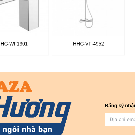
HHG-WF1301
HHG-VF-4952
Đăng ký nhậ