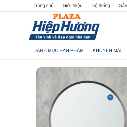
Skip
Trang chủ
Giới thiệu
Hệ thống
Sản
to
content
DANH MỤC SẢN PHẨM
KHUYẾN MÃI