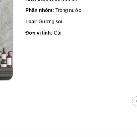
Phân nhóm:
Trong nước
Loại:
Gương soi
Đơn vị tính:
Cái
Gạch ốp lát giá rẻ tại Quảng
Nh
Ngãi
tạ