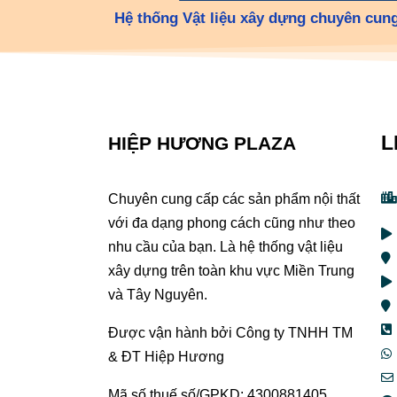
Hệ thống Vật liệu xây dựng chuyên cung
L
HIỆP HƯƠNG PLAZA
Chuyên cung cấp các sản phẩm nội thất
với đa dạng phong cách cũng như theo
nhu cầu của bạn. Là hệ thống vật liệu
xây dựng trên toàn khu vực Miền Trung
và Tây Nguyên.
Được vận hành bởi Công ty TNHH TM
& ĐT Hiệp Hương
Mã số thuế số/GPKD: 4300881405