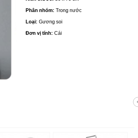
Phân nhóm:
Trong nước
Loại:
Gương soi
Đơn vị tính:
Cái
Gạch ốp lát giá rẻ tại Quảng
Nh
Ngãi
tạ