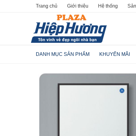
Skip
Trang chủ
Giới thiệu
Hệ thống
Sản
to
content
DANH MỤC SẢN PHẨM
KHUYẾN MÃI