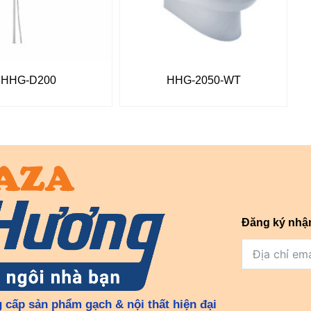
HHG-D200
HHG-2050-WT
Đăng ký nhậ
 cấp sản phẩm gạch & nội thất hiện đại