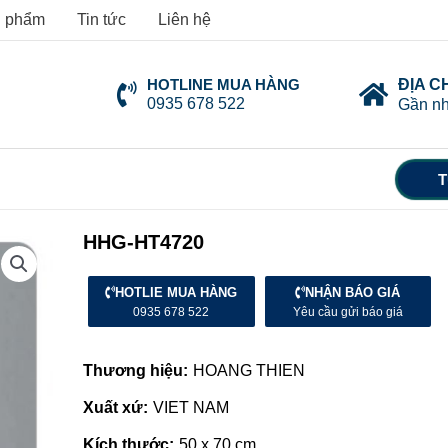
 phẩm
Tin tức
Liên hệ
HOTLINE MUA HÀNG
ĐỊA C
0935 678 522
Gần nh
T
HHG-HT4720
HOTLIE MUA HÀNG
NHẬN BÁO GIÁ
0935 678 522
Yêu cầu gửi báo giá
Thương hiệu:
HOANG THIEN
Xuất xứ:
VIET NAM
Kích thước:
50 x 70 cm