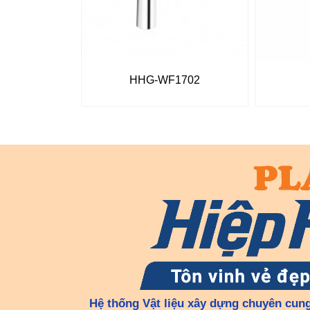
HHG-WF1702
Hệ thống Vật liệu xây dựng chuyên cung