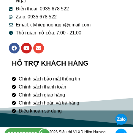
Ngãi
Điện thoại: 0935 678 522
Zalo: 0935 678 522
Email: ctyhiephuongqn@gmail.com
Thời gian mở cửa: 7:00 - 21:00
F
Y
E
a
o
n
c
u
v
e
t
e
HỖ TRỢ KHÁCH HÀNG
b
u
l
o
b
o
o
e
p
Chính sách bảo mật thông tin
k
e
Chính sách thanh toán
Chính sách giao hàng
Chính sách hoàn và trả hàng
Điều khoản sử dụng
Copyright © 2026 Siêu thị VLXD Hiệp Hương