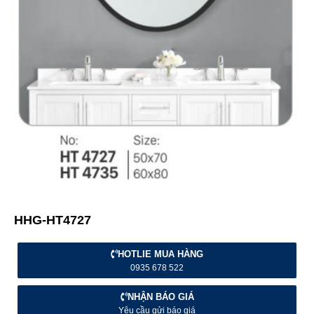
HHG-HT4727
HOTLIE MUA HÀNG
0935 678 522
NHẬN BÁO GIÁ
Yêu cầu gửi báo giá