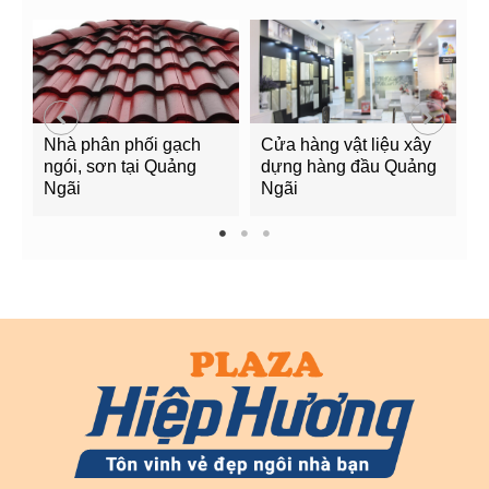
Nhà phân phối gạch
Cửa hàng vật liệu xây
C
ngói, sơn tại Quảng
dựng hàng đầu Quảng
t
Ngãi
Ngãi
Q
1
2
3