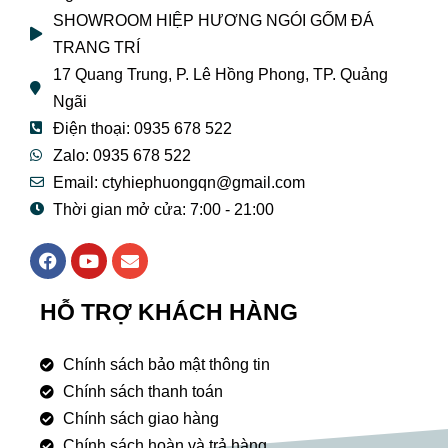
SHOWROOM HIỆP HƯƠNG NGÓI GỐM ĐÁ
TRANG TRÍ
17 Quang Trung, P. Lê Hồng Phong, TP. Quảng
Ngãi
Điện thoại: 0935 678 522
Zalo: 0935 678 522
Email: ctyhiephuongqn@gmail.com
Thời gian mở cửa: 7:00 - 21:00
F
Y
E
a
o
n
c
u
v
e
t
e
HỖ TRỢ KHÁCH HÀNG
b
u
l
o
b
o
o
e
p
Chính sách bảo mật thông tin
k
e
Chính sách thanh toán
Chính sách giao hàng
Chính sách hoàn và trả hàng