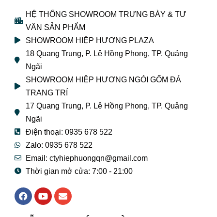
HỆ THỐNG SHOWROOM TRƯNG BÀY & TƯ
VẤN SẢN PHẨM
SHOWROOM HIỆP HƯƠNG PLAZA
18 Quang Trung, P. Lê Hồng Phong, TP. Quảng
Ngãi
SHOWROOM HIỆP HƯƠNG NGÓI GỐM ĐÁ
TRANG TRÍ
17 Quang Trung, P. Lê Hồng Phong, TP. Quảng
Ngãi
Điện thoại: 0935 678 522
Zalo: 0935 678 522
Email: ctyhiephuongqn@gmail.com
Thời gian mở cửa: 7:00 - 21:00
F
Y
E
a
o
n
c
u
v