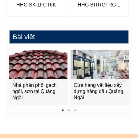
HHG-SK-1FCT6K
HHG-BITRGTRG-L
Bài viết
Nhà phân phối gạch
Cửa hàng vật liệu xây
C
ngói, sơn tại Quảng
dựng hàng đầu Quảng
t
Ngãi
Ngãi
Q
1
2
3