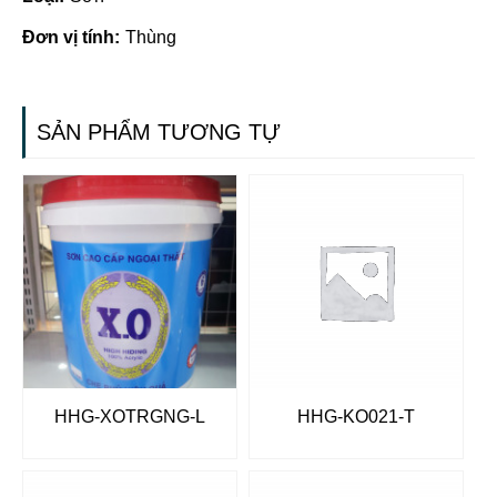
Đơn vị tính:
Thùng
SẢN PHẨM TƯƠNG TỰ
HHG-XOTRGNG-L
HHG-KO021-T