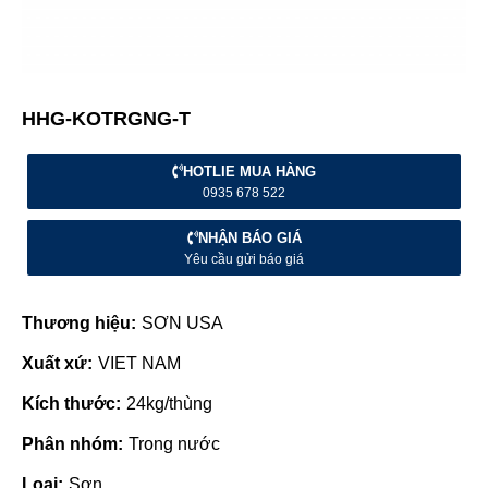
HHG-KOTRGNG-T
HOTLIE MUA HÀNG
0935 678 522
NHẬN BÁO GIÁ
Yêu cầu gửi báo giá
Thương hiệu:
SƠN USA
Xuất xứ:
VIET NAM
Kích thước:
24kg/thùng
Phân nhóm:
Trong nước
Loại:
Sơn