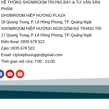
HỆ THỐNG SHOWROOM TRƯNG BÀY & TƯ VẤN SẢN
PHẨM
SHOWROOM HIỆP HƯƠNG PLAZA
18 Quang Trung, P. Lê Hồng Phong, TP. Quảng Ngãi
SHOWROOM HIỆP HƯƠNG NGÓI GỐM ĐÁ TRANG TRÍ
17 Quang Trung, P. Lê Hồng Phong, TP. Quảng Ngãi
Điện thoại: 0935 678 522
Zalo: 0935 678 522
Email: ctyhiephuongqn@gmail.com
Thời gian mở cửa: 7:00 - 21:00
F
Y
E
a
o
n
c
u
v
e
t
e
b
u
l
o
b
o
o
e
p
k
e