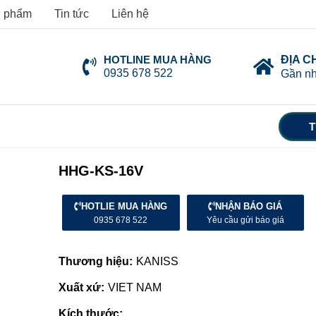
 phẩm
Tin tức
Liên hệ
HOTLINE MUA HÀNG
ĐỊA C
0935 678 522
Gần nh
T
HHG-KS-16V
HOTLIE MUA HÀNG
NHẬN BÁO GIÁ
0935 678 522
Yêu cầu gửi báo giá
Thương hiệu:
KANISS
Xuất xứ:
VIET NAM
Kích thước: