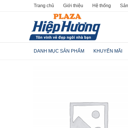
Skip
Trang chủ
Giới thiệu
Hệ thống
Sản
to
content
DANH MỤC SẢN PHẨM
KHUYẾN MÃI