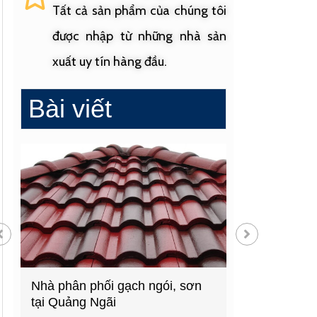
Tất cả sản phẩm của chúng tôi
được nhập từ những nhà sản
xuất uy tín hàng đầu.
Bài viết
Nhà phân phối gạch ngói, sơn
Cửa hàng vật 
tại Quảng Ngãi
hàng đầu Quả