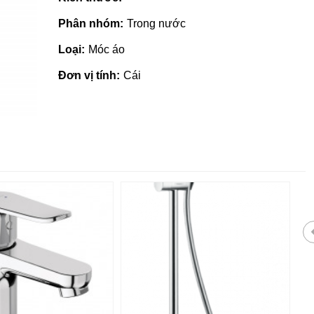
Phân nhóm:
Trong nước
Loại:
Móc áo
Đơn vị tính:
Cái
Gạch ốp lát giá rẻ tại Quảng
Ngãi