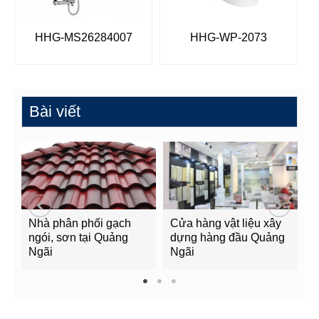
HHG-MS26284007
HHG-WP-2073
Bài viết
Nhà phân phối gạch
Cửa hàng vật liệu xây
C
ngói, sơn tại Quảng
dựng hàng đầu Quảng
t
Ngãi
Ngãi
Q
1
2
3