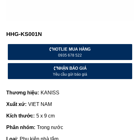
HHG-KS001N
HOTLIE MUA HÀNG
0935 678 522
NHẬN BÁO GIÁ
Yêu cầu gửi báo giá
Thương hiệu:
KANISS
Xuất xứ:
VIET NAM
Kích thước:
5 x 9 cm
Phân nhóm:
Trong nước
Loại:
Phụ kiện nhà tắm