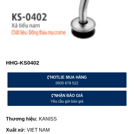
HHG-KS0402
HOTLIE MUA HÀNG
0935 678 522
NHẬN BÁO GIÁ
Yêu cầu gửi báo giá
Thương hiệu:
KANISS
Xuất xứ:
VIET NAM