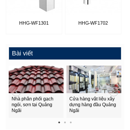
HHG-WF1301
HHG-WF1702
Bài viết
Nhà phân phối gạch
Cửa hàng vật liệu xây
C
ngói, sơn tại Quảng
dựng hàng đầu Quảng
t
Ngãi
Ngãi
Q
1
2
3