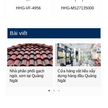
HHG-VF-4956
HHG-MS27135000
Bài viết
Nhà phân phối gạch
Cửa hàng vật liệu xây
C
ngói, sơn tại Quảng
dựng hàng đầu Quảng
t
Ngãi
Ngãi
Q
1
2
3