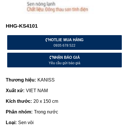
HHG-KS4101
HOTLIE MUA HÀNG
0935 678 522
NHẬN BÁO GIÁ
Yêu cầu gửi báo giá
Thương hiệu:
KANISS
Xuất xứ:
VIET NAM
Kích thước:
20 x 150 cm
Phân nhóm:
Trong nước
Loại:
Sen vòi