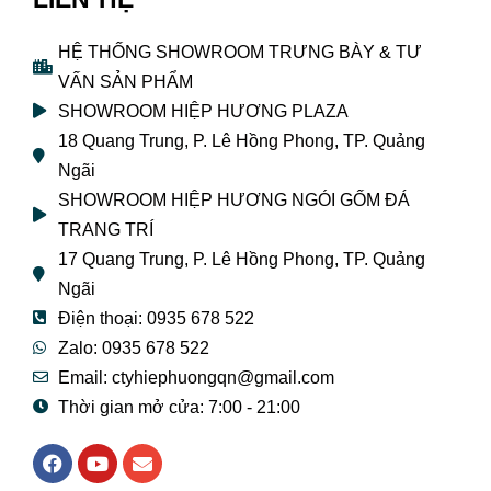
HỆ THỐNG SHOWROOM TRƯNG BÀY & TƯ
VẤN SẢN PHẨM
SHOWROOM HIỆP HƯƠNG PLAZA
18 Quang Trung, P. Lê Hồng Phong, TP. Quảng
Ngãi
SHOWROOM HIỆP HƯƠNG NGÓI GỐM ĐÁ
TRANG TRÍ
17 Quang Trung, P. Lê Hồng Phong, TP. Quảng
Ngãi
Điện thoại: 0935 678 522
Zalo: 0935 678 522
Email: ctyhiephuongqn@gmail.com
Thời gian mở cửa: 7:00 - 21:00
F
Y
E
a
o
n