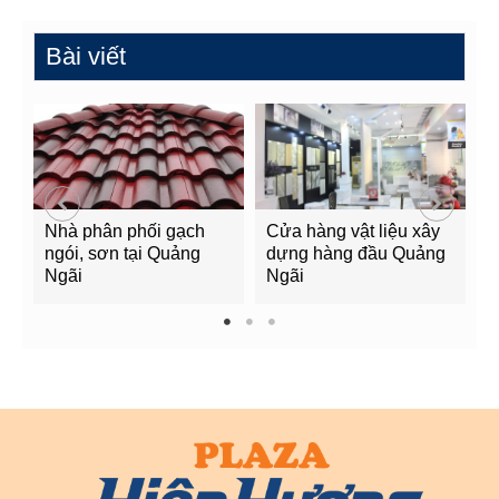
Bài viết
Nhà phân phối gạch
Cửa hàng vật liệu xây
C
ngói, sơn tại Quảng
dựng hàng đầu Quảng
t
Ngãi
Ngãi
Q
1
2
3