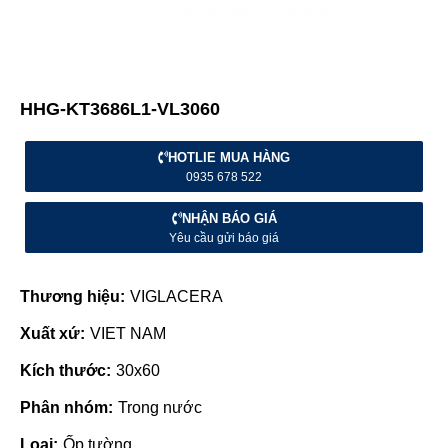
HHG-KT3686L1-VL3060
HOTLIE MUA HÀNG
0935 678 522
NHẬN BÁO GIÁ
Yêu cầu gửi báo giá
Thương hiệu:
VIGLACERA
Xuất xứ:
VIET NAM
Kích thước:
30x60
Phân nhóm:
Trong nước
Loại:
Ốp tường