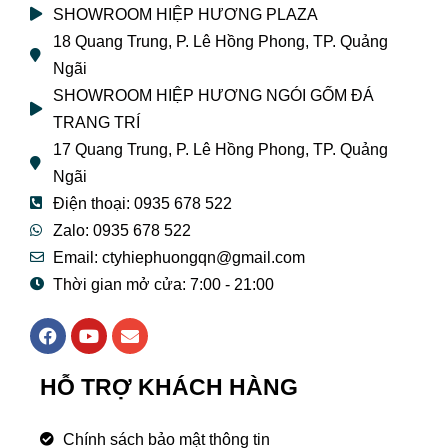
SHOWROOM HIỆP HƯƠNG PLAZA
18 Quang Trung, P. Lê Hồng Phong, TP. Quảng
Ngãi
SHOWROOM HIỆP HƯƠNG NGÓI GỐM ĐÁ
TRANG TRÍ
17 Quang Trung, P. Lê Hồng Phong, TP. Quảng
Ngãi
Điện thoại: 0935 678 522
Zalo: 0935 678 522
Email: ctyhiephuongqn@gmail.com
Thời gian mở cửa: 7:00 - 21:00
F
Y
E
a
o
n
c
u
v
e
t
e
HỖ TRỢ KHÁCH HÀNG
b
u
l
o
b
o
o
e
p
Chính sách bảo mật thông tin