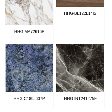
HHG-BL122L14IS
HHG-MA72616P
HHG-C189J607P
HHG-INT241275F