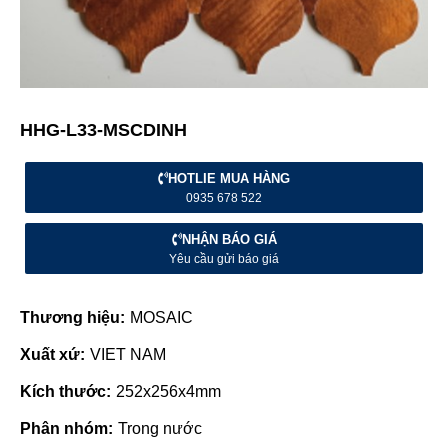
HHG-L33-MSCDINH
HOTLIE MUA HÀNG
0935 678 522
NHẬN BÁO GIÁ
Yêu cầu gửi báo giá
Thương hiệu:
MOSAIC
Xuất xứ:
VIET NAM
Kích thước:
252x256x4mm
Phân nhóm:
Trong nước