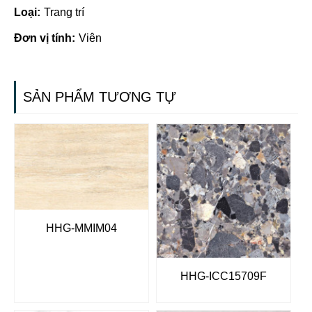
Loại:
Trang trí
Đơn vị tính:
Viên
SẢN PHẨM TƯƠNG TỰ
HHG-MMIM04
HHG-ICC15709F