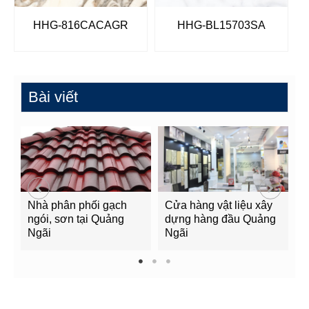
HHG-816CACAGR
HHG-BL15703SA
Bài viết
Nhà phân phối gạch
Cửa hàng vật liệu xây
C
ngói, sơn tại Quảng
dựng hàng đầu Quảng
t
Ngãi
Ngãi
Q
1
2
3