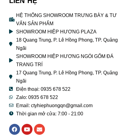
LIÊN HỆ
HỆ THỐNG SHOWROOM TRƯNG BÀY & TƯ
VẤN SẢN PHẨM
SHOWROOM HIỆP HƯƠNG PLAZA
18 Quang Trung, P. Lê Hồng Phong, TP. Quảng
Ngãi
SHOWROOM HIỆP HƯƠNG NGÓI GỐM ĐÁ
TRANG TRÍ
17 Quang Trung, P. Lê Hồng Phong, TP. Quảng
Ngãi
Điện thoại: 0935 678 522
Zalo: 0935 678 522
Email: ctyhiephuongqn@gmail.com
Thời gian mở cửa: 7:00 - 21:00
F
Y
E
a
o
n