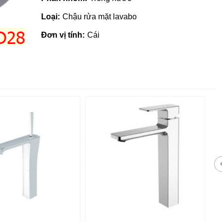
Loại:
Chậu rửa mặt lavabo
Đơn vị tính:
Cái
Gạch ốp lát giá rẻ tại Quảng
Ngãi