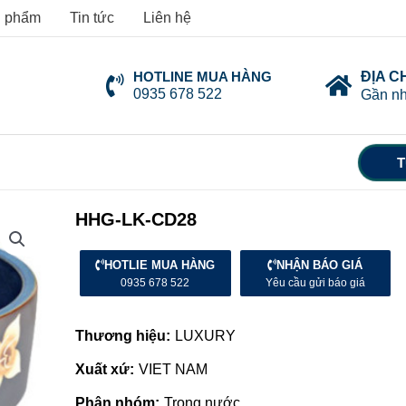
 phẩm
Tin tức
Liên hệ
HOTLINE MUA HÀNG
ĐỊA C
0935 678 522
Gần nh
T
HHG-LK-CD28
HOTLIE MUA HÀNG
NHẬN BÁO GIÁ
0935 678 522
Yêu cầu gửi báo giá
Thương hiệu:
LUXURY
Xuất xứ:
VIET NAM
Phân nhóm:
Trong nước