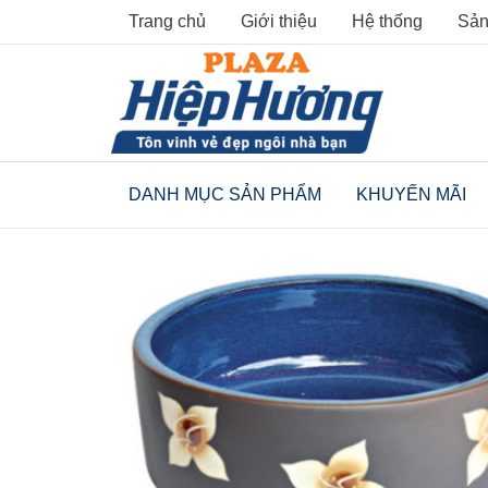
Skip
Trang chủ
Giới thiệu
Hệ thống
Sản
to
content
DANH MỤC SẢN PHẨM
KHUYẾN MÃI