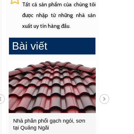
Tất cả sản phẩm của chúng tôi
được nhập từ những nhà sản
xuất uy tín hàng đầu.
Bài viết
Nhà phân phối gạch ngói, sơn
Cửa hàng vật liệu 
tại Quảng Ngãi
hàng đầu Quảng N