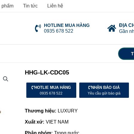
 phẩm
Tin tức
Liên hệ
HOTLINE MUA HÀNG
ĐỊA C
0935 678 522
Gần nh
T
HHG-LK-CDC05
HOTLIE MUA HÀNG
NHẬN BÁO GIÁ
0935 678 522
Yêu cầu gửi báo giá
Thương hiệu:
LUXURY
Xuất xứ:
VIET NAM
Phân nhóm:
Trong nước