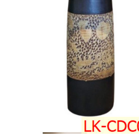
Gạch ốp lát
Ngãi