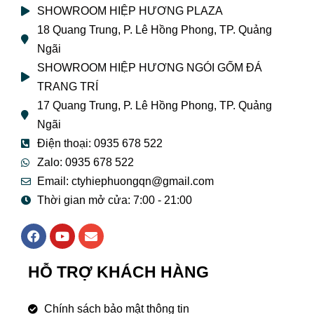
SHOWROOM HIỆP HƯƠNG PLAZA
18 Quang Trung, P. Lê Hồng Phong, TP. Quảng
Ngãi
SHOWROOM HIỆP HƯƠNG NGÓI GỐM ĐÁ
TRANG TRÍ
17 Quang Trung, P. Lê Hồng Phong, TP. Quảng
Ngãi
Điện thoại: 0935 678 522
Zalo: 0935 678 522
Email: ctyhiephuongqn@gmail.com
Thời gian mở cửa: 7:00 - 21:00
F
Y
E
a
o
n
c
u
v
e
t
e
HỖ TRỢ KHÁCH HÀNG
b
u
l
o
b
o
o
e
p
Chính sách bảo mật thông tin