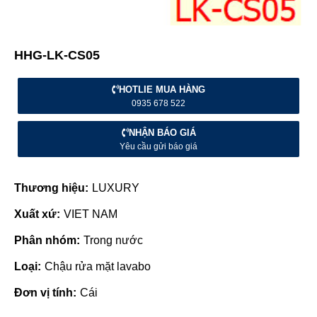
HHG-LK-CS05
HOTLIE MUA HÀNG
0935 678 522
NHẬN BÁO GIÁ
Yêu cầu gửi báo giá
Thương hiệu:
LUXURY
Xuất xứ:
VIET NAM
Phân nhóm:
Trong nước
Loại:
Chậu rửa mặt lavabo
Đơn vị tính:
Cái