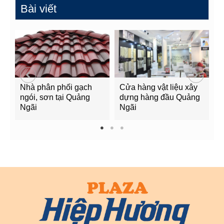
Bài viết
Nhà phân phối gạch
Cửa hàng vật liệu xây
C
ngói, sơn tại Quảng
dựng hàng đầu Quảng
t
Ngãi
Ngãi
Q
1
2
3