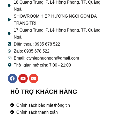
18 Quang Trung, P. Lê Hồng Phong, TP. Quảng
Ngãi
SHOWROOM HIỆP HƯƠNG NGÓI GỐM ĐÁ
TRANG TRÍ
17 Quang Trung, P. Lê Hồng Phong, TP. Quảng
Ngãi
Điện thoại: 0935 678 522
Zalo: 0935 678 522
Email: ctyhiephuongqn@gmail.com
Thời gian mở cửa: 7:00 - 21:00
F
Y
E
a
o
n
c
u
v
e
t
e
HỖ TRỢ KHÁCH HÀNG
b
u
l
o
b
o
o
e
p
Chính sách bảo mật thông tin
k
e
Chính sách thanh toán