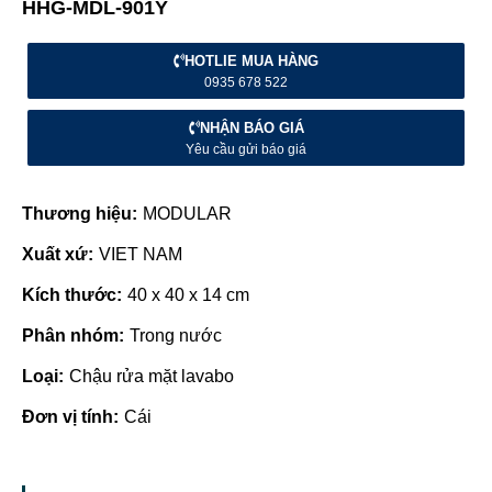
HHG-MDL-901Y
HOTLIE MUA HÀNG
0935 678 522
NHẬN BÁO GIÁ
Yêu cầu gửi báo giá
Thương hiệu:
MODULAR
Xuất xứ:
VIET NAM
Kích thước:
40 x 40 x 14 cm
Phân nhóm:
Trong nước
Loại:
Chậu rửa mặt lavabo
Đơn vị tính:
Cái