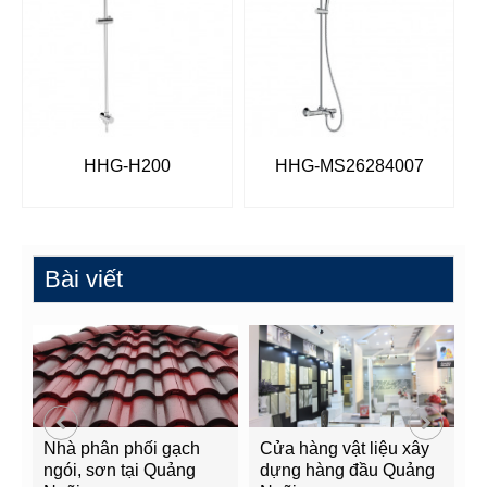
HHG-H200
HHG-MS26284007
Bài viết
Nhà phân phối gạch
Cửa hàng vật liệu xây
C
ngói, sơn tại Quảng
dựng hàng đầu Quảng
t