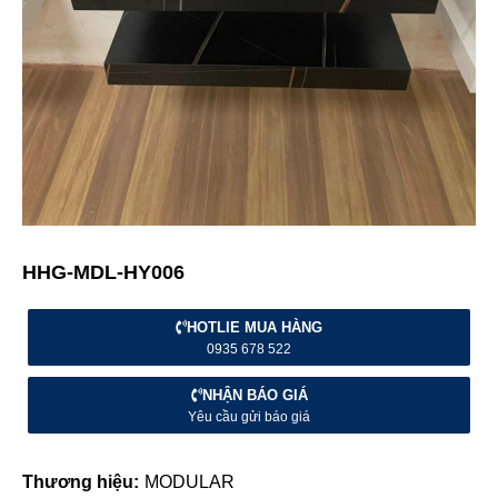
HHG-MDL-HY006
HOTLIE MUA HÀNG
0935 678 522
NHẬN BÁO GIÁ
Yêu cầu gửi báo giá
Thương hiệu:
MODULAR