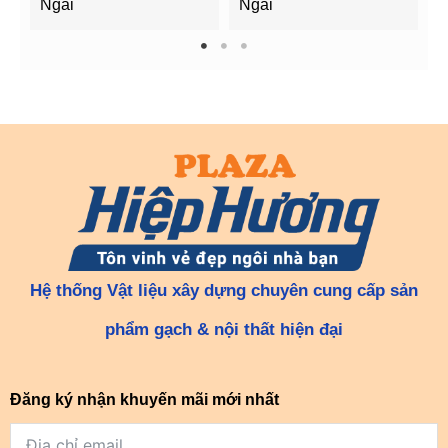
Ngãi
Ngãi
Q
1
2
3
Hệ thống Vật liệu xây dựng chuyên cung cấp sản
phẩm gạch & nội thất hiện đại
Đăng ký nhận khuyến mãi mới nhất