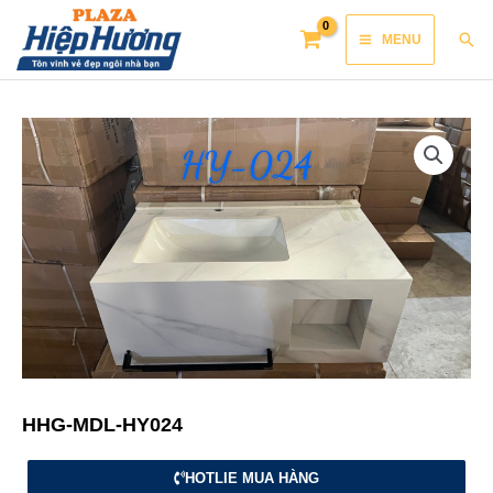
Skip
Main
Sea
MENU
to
Menu
content
HHG-MDL-HY024
HOTLIE MUA HÀNG