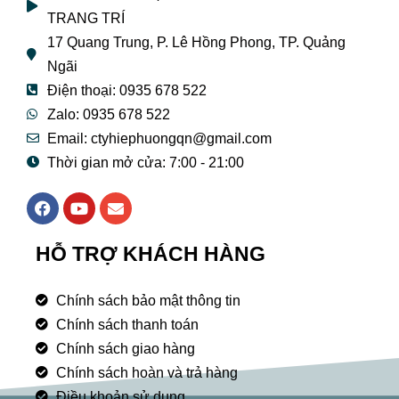
TRANG TRÍ
17 Quang Trung, P. Lê Hồng Phong, TP. Quảng
Ngãi
Điện thoại: 0935 678 522
Zalo: 0935 678 522
Email: ctyhiephuongqn@gmail.com
Thời gian mở cửa: 7:00 - 21:00
F
Y
E
a
o
n
c
u
v
e
t
e
HỖ TRỢ KHÁCH HÀNG
b
u
l
o
b
o
o
e
p
Chính sách bảo mật thông tin
k
e
Chính sách thanh toán
Chính sách giao hàng
Chính sách hoàn và trả hàng
Điều khoản sử dụng