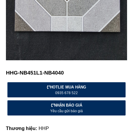
HHG-NB451L1-NB4040
HOTLIE MUA HÀNG
0935 678 522
NHẬN BÁO GIÁ
Yêu cầu gửi báo giá
Thương hiệu:
HHP