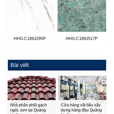
HHG-C189J295P
HHG-C189J517P
Bài viết
Nhà phân phối gạch
Cửa hàng vật liệu xây
C
ngói, sơn tại Quảng
dựng hàng đầu Quảng
t