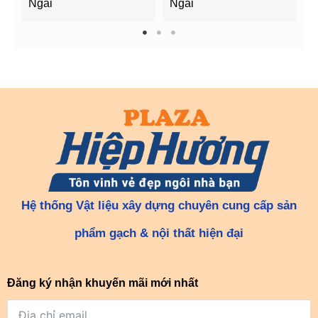
Ngãi
Ngãi
Q
1
2
3
Hệ thống Vật liệu xây dựng chuyên cung cấp sản
phẩm gạch & nội thất hiện đại
Đăng ký nhận khuyến mãi mới nhất