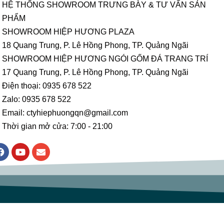
HỆ THỐNG SHOWROOM TRƯNG BÀY & TƯ VẤN SẢN
PHẨM
SHOWROOM HIỆP HƯƠNG PLAZA
18 Quang Trung, P. Lê Hồng Phong, TP. Quảng Ngãi
SHOWROOM HIỆP HƯƠNG NGÓI GỐM ĐÁ TRANG TRÍ
17 Quang Trung, P. Lê Hồng Phong, TP. Quảng Ngãi
Điện thoại: 0935 678 522
Zalo: 0935 678 522
Email: ctyhiephuongqn@gmail.com
Thời gian mở cửa: 7:00 - 21:00
F
Y
E
a
o
n
c
u
v
e
t
e
b
u
l
o
b
o
o
e
p
k
e