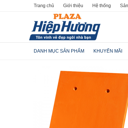
Skip
Trang chủ
Giới thiệu
Hệ thống
Sản
to
content
DANH MỤC SẢN PHẨM
KHUYẾN MÃI