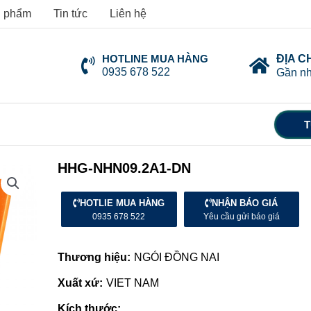
 phẩm
Tin tức
Liên hệ
HOTLINE MUA HÀNG
ĐỊA C
0935 678 522
Gần nh
T
HHG-NHN09.2A1-DN
HOTLIE MUA HÀNG
NHẬN BÁO GIÁ
0935 678 522
Yêu cầu gửi báo giá
Thương hiệu:
NGÓI ĐỒNG NAI
Xuất xứ:
VIET NAM
Kích thước: