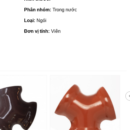
Phân nhóm:
Trong nước
Loại:
Ngói
Đơn vị tính:
Viên
Gạch ốp lát giá rẻ tại Quảng
Nhà phân phối 
Ngãi
tại Quảng Ngãi