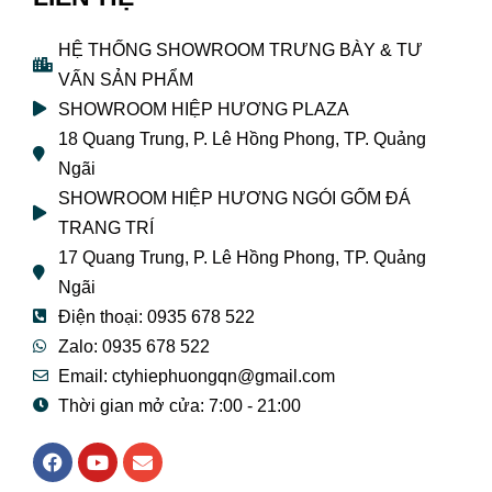
HỆ THỐNG SHOWROOM TRƯNG BÀY & TƯ
VẤN SẢN PHẨM
SHOWROOM HIỆP HƯƠNG PLAZA
18 Quang Trung, P. Lê Hồng Phong, TP. Quảng
Ngãi
SHOWROOM HIỆP HƯƠNG NGÓI GỐM ĐÁ
TRANG TRÍ
17 Quang Trung, P. Lê Hồng Phong, TP. Quảng
Ngãi
Điện thoại: 0935 678 522
Zalo: 0935 678 522
Email: ctyhiephuongqn@gmail.com
Thời gian mở cửa: 7:00 - 21:00
F
Y
E
a
o
n
c
u
v