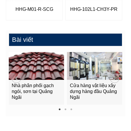
HHG-M01-R-SCG
HHG-102L1-CH3Y-PR
Bài viết
Nhà phân phối gạch
Cửa hàng vật liệu xây
C
ngói, sơn tại Quảng
dựng hàng đầu Quảng
t
Ngãi
Ngãi
Q
1
2
3