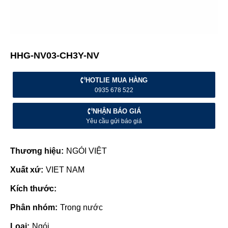
HHG-NV03-CH3Y-NV
HOTLIE MUA HÀNG
0935 678 522
NHẬN BÁO GIÁ
Yêu cầu gửi báo giá
Thương hiệu:
NGÓI VIỆT
Xuất xứ:
VIET NAM
Kích thước:
Phân nhóm:
Trong nước
Loại:
Ngói