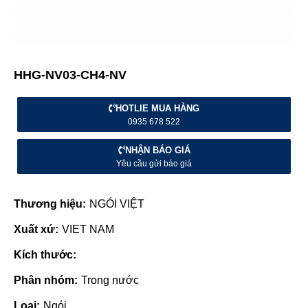
HHG-NV03-CH4-NV
HOTLIE MUA HÀNG
0935 678 522
NHẬN BÁO GIÁ
Yêu cầu gửi báo giá
Thương hiệu:
NGÓI VIỆT
Xuất xứ:
VIET NAM
Kích thước:
Phân nhóm:
Trong nước
Loại:
Ngói