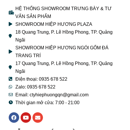
HỆ THỐNG SHOWROOM TRƯNG BÀY & TƯ
VẤN SẢN PHẨM
SHOWROOM HIỆP HƯƠNG PLAZA
18 Quang Trung, P. Lê Hồng Phong, TP. Quảng
Ngãi
SHOWROOM HIỆP HƯƠNG NGÓI GỐM ĐÁ
TRANG TRÍ
17 Quang Trung, P. Lê Hồng Phong, TP. Quảng
Ngãi
Điện thoại: 0935 678 522
Zalo: 0935 678 522
Email: ctyhiephuongqn@gmail.com
Thời gian mở cửa: 7:00 - 21:00
F
Y
E
a
o
n
c
u
v