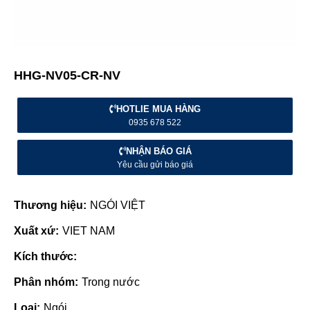
HHG-NV05-CR-NV
HOTLIE MUA HÀNG
0935 678 522
NHẬN BÁO GIÁ
Yêu cầu gửi báo giá
Thương hiệu:
NGÓI VIỆT
Xuất xứ:
VIET NAM
Kích thước:
Phân nhóm:
Trong nước
Loại:
Ngói