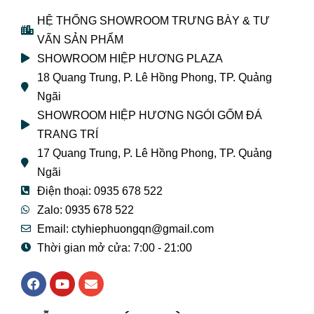
HỆ THỐNG SHOWROOM TRƯNG BÀY & TƯ
VẤN SẢN PHẨM
SHOWROOM HIỆP HƯƠNG PLAZA
18 Quang Trung, P. Lê Hồng Phong, TP. Quảng
Ngãi
SHOWROOM HIỆP HƯƠNG NGÓI GỐM ĐÁ
TRANG TRÍ
17 Quang Trung, P. Lê Hồng Phong, TP. Quảng
Ngãi
Điện thoại: 0935 678 522
Zalo: 0935 678 522
Email: ctyhiephuongqn@gmail.com
Thời gian mở cửa: 7:00 - 21:00
F
Y
E
a
o
n
c
u
v