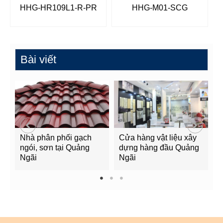
HHG-HR109L1-R-PR
HHG-M01-SCG
Bài viết
Nhà phân phối gạch
Cửa hàng vật liệu xây
C
ngói, sơn tại Quảng
dựng hàng đầu Quảng
t
Ngãi
Ngãi
Q
1
2
3