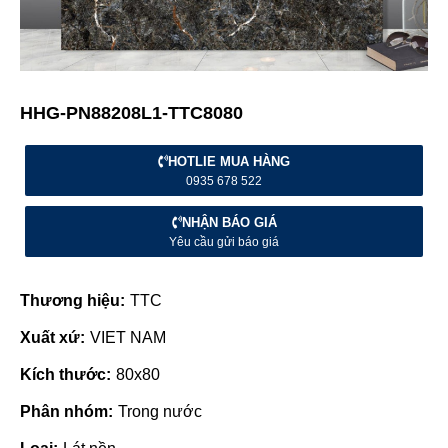
HHG-PN88208L1-TTC8080
HOTLIE MUA HÀNG
0935 678 522
NHẬN BÁO GIÁ
Yêu cầu gửi báo giá
Thương hiệu:
TTC
Xuất xứ:
VIET NAM
Kích thước:
80x80
Phân nhóm:
Trong nước