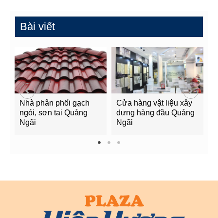
Bài viết
Nhà phân phối gạch
Cửa hàng vật liệu xây
C
ngói, sơn tại Quảng
dựng hàng đầu Quảng
t
Ngãi
Ngãi
Q
1
2
3