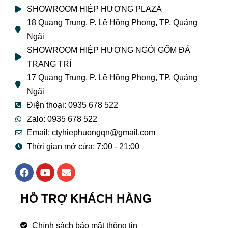
SHOWROOM HIỆP HƯƠNG PLAZA
18 Quang Trung, P. Lê Hồng Phong, TP. Quảng
Ngãi
SHOWROOM HIỆP HƯƠNG NGÓI GỐM ĐÁ
TRANG TRÍ
17 Quang Trung, P. Lê Hồng Phong, TP. Quảng
Ngãi
Điện thoại: 0935 678 522
Zalo: 0935 678 522
Email: ctyhiephuongqn@gmail.com
Thời gian mở cửa: 7:00 - 21:00
F
Y
E
a
o
n
c
u
v
e
t
e
HỖ TRỢ KHÁCH HÀNG
b
u
l
o
b
o
o
e
p
Chính sách bảo mật thông tin