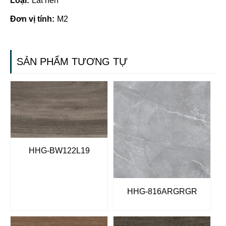
Loại:
Lát nền
Đơn vị tính:
M2
SẢN PHẨM TƯƠNG TỰ
HHG-BW122L19
HHG-816ARGRGR