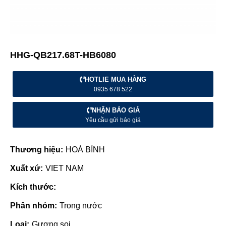
HHG-QB217.68T-HB6080
HOTLIE MUA HÀNG
0935 678 522
NHẬN BÁO GIÁ
Yêu cầu gửi báo giá
Thương hiệu:
HOÀ BÌNH
Xuất xứ:
VIET NAM
Kích thước:
Phân nhóm:
Trong nước
Loại:
Gương soi