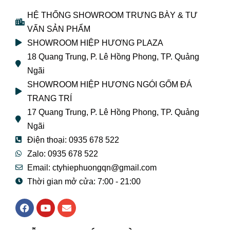
HỆ THỐNG SHOWROOM TRƯNG BÀY & TƯ
VẤN SẢN PHẨM
SHOWROOM HIỆP HƯƠNG PLAZA
18 Quang Trung, P. Lê Hồng Phong, TP. Quảng
Ngãi
SHOWROOM HIỆP HƯƠNG NGÓI GỐM ĐÁ
TRANG TRÍ
17 Quang Trung, P. Lê Hồng Phong, TP. Quảng
Ngãi
Điện thoại: 0935 678 522
Zalo: 0935 678 522
Email: ctyhiephuongqn@gmail.com
Thời gian mở cửa: 7:00 - 21:00
F
Y
E
a
o
n
c
u
v