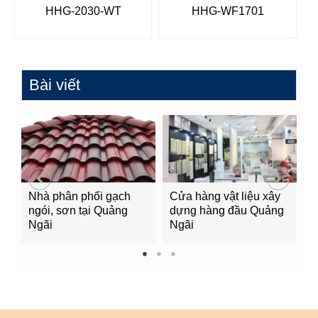
HHG-2030-WT
HHG-WF1701
Bài viết
Nhà phân phối gạch
Cửa hàng vật liệu xây
C
ngói, sơn tại Quảng
dựng hàng đầu Quảng
t
Ngãi
Ngãi
Q
1
2
3