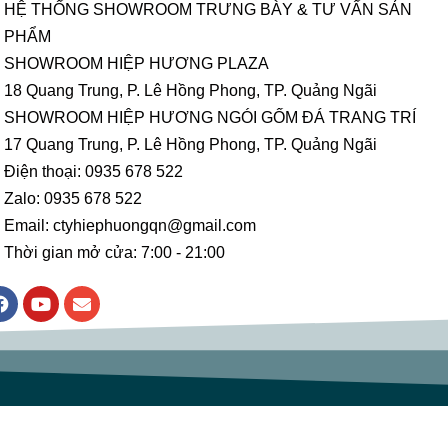
HỆ THỐNG SHOWROOM TRƯNG BÀY & TƯ VẤN SẢN
PHẨM
SHOWROOM HIỆP HƯƠNG PLAZA
18 Quang Trung, P. Lê Hồng Phong, TP. Quảng Ngãi
SHOWROOM HIỆP HƯƠNG NGÓI GỐM ĐÁ TRANG TRÍ
17 Quang Trung, P. Lê Hồng Phong, TP. Quảng Ngãi
Điện thoại: 0935 678 522
Zalo: 0935 678 522
Email: ctyhiephuongqn@gmail.com
Thời gian mở cửa: 7:00 - 21:00
F
Y
E
a
o
n
c
u
v
e
t
e
b
u
l
o
b
o
o
e
p
k
e