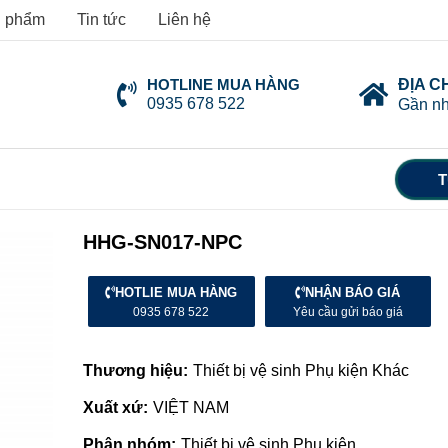
 phẩm
Tin tức
Liên hệ
HOTLINE MUA HÀNG
ĐỊA C
0935 678 522
Gần nh
T
HHG-SN017-NPC
HOTLIE MUA HÀNG
NHẬN BÁO GIÁ
0935 678 522
Yêu cầu gửi báo giá
Thương hiệu:
Thiết bị vệ sinh Phụ kiện Khác
Xuất xứ:
VIỆT NAM
Phân nhóm:
Thiết bị vệ sinh Phụ kiện