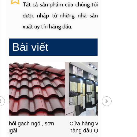
Tất cả sản phẩm của chúng tôi
được nhập từ những nhà sản
xuất uy tín hàng đầu.
Bài viết
Cửa hàng vật liệu xây dựng
Cửa hàng cung
hàng đầu Quảng Ngãi
sinh uy tín tạ