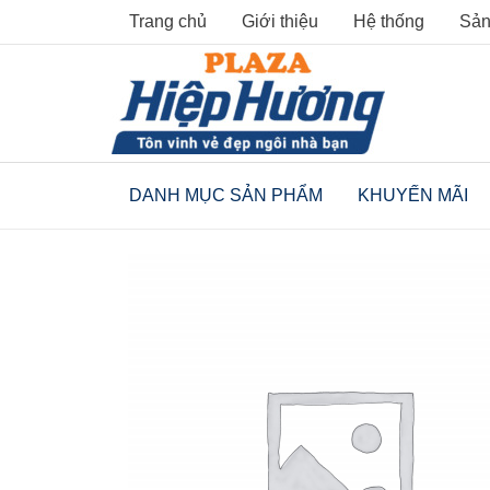
Skip
Trang chủ
Giới thiệu
Hệ thống
Sản
to
content
DANH MỤC SẢN PHẨM
KHUYẾN MÃI