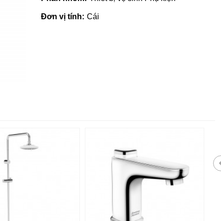
Đơn vị tính:
Cái
 giá rẻ tại Quảng
Nhà phân phối gạch ngói, sơn
tại Quảng Ngãi