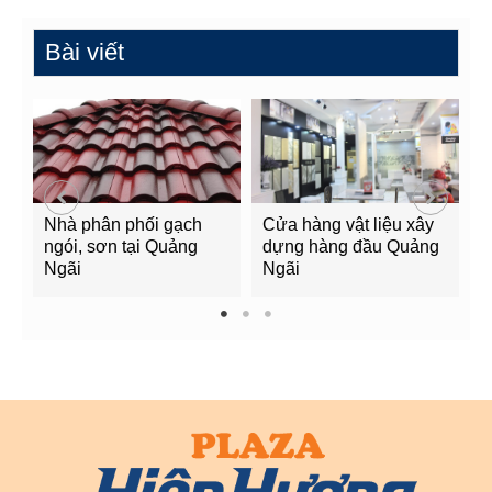
Bài viết
Nhà phân phối gạch
Cửa hàng vật liệu xây
C
ngói, sơn tại Quảng
dựng hàng đầu Quảng
t
Ngãi
Ngãi
Q
1
2
3