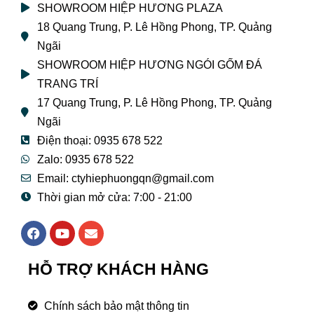
SHOWROOM HIỆP HƯƠNG PLAZA
18 Quang Trung, P. Lê Hồng Phong, TP. Quảng
Ngãi
SHOWROOM HIỆP HƯƠNG NGÓI GỐM ĐÁ
TRANG TRÍ
17 Quang Trung, P. Lê Hồng Phong, TP. Quảng
Ngãi
Điện thoại: 0935 678 522
Zalo: 0935 678 522
Email: ctyhiephuongqn@gmail.com
Thời gian mở cửa: 7:00 - 21:00
F
Y
E
a
o
n
c
u
v
e
t
e
HỖ TRỢ KHÁCH HÀNG
b
u
l
o
b
o
o
e
p
Chính sách bảo mật thông tin