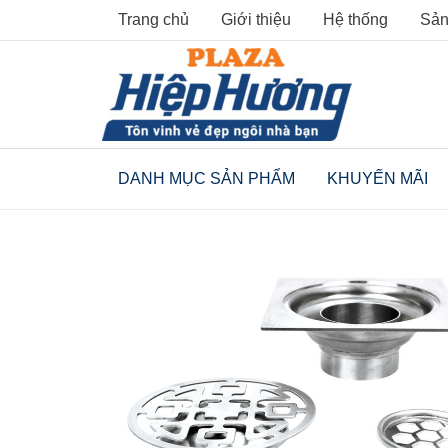
Skip
Trang chủ
Giới thiệu
Hệ thống
Sản
to
content
DANH MỤC SẢN PHẨM
KHUYẾN MÃI