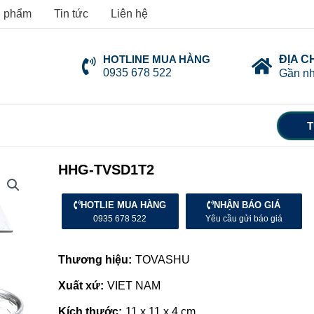
 phẩm
Tin tức
Liên hệ
HOTLINE MUA HÀNG
ĐỊA C
0935 678 522
Gần nh
T
HHG-TVSD1T2
HOTLIE MUA HÀNG
NHẬN BÁO GIÁ
0935 678 522
Yêu cầu gửi báo giá
Thương hiệu:
TOVASHU
Xuất xứ:
VIET NAM
Kích thước:
11 x 11 x 4 cm