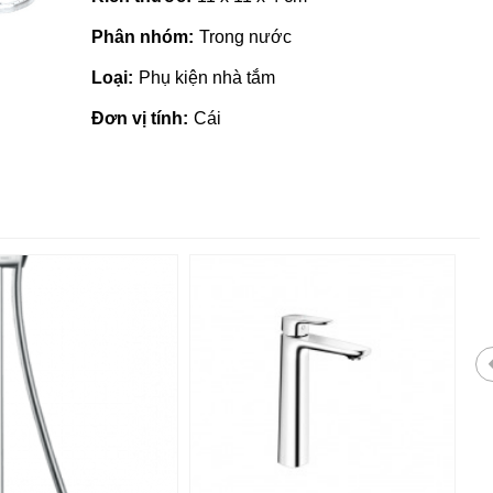
Phân nhóm:
Trong nước
Loại:
Phụ kiện nhà tắm
Đơn vị tính:
Cái
 giá rẻ tại Quảng
Nhà phân phối gạch ngói, sơn
tại Quảng Ngãi