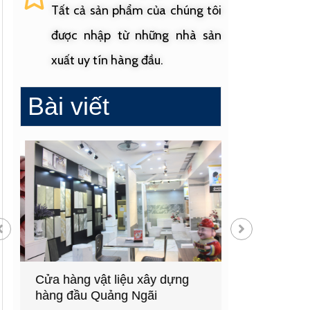
Tất cả sản phẩm của chúng tôi
được nhập từ những nhà sản
xuất uy tín hàng đầu.
Bài viết
Cửa hàng vật liệu xây dựng
Cửa hàng cung
hàng đầu Quảng Ngãi
sinh uy tín tạ