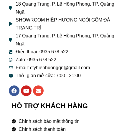
18 Quang Trung, P. Lê Hồng Phong, TP. Quảng
Ngãi
SHOWROOM HIỆP HƯƠNG NGÓI GỐM ĐÁ
TRANG TRÍ
17 Quang Trung, P. Lê Hồng Phong, TP. Quảng
Ngãi
Điện thoại: 0935 678 522
Zalo: 0935 678 522
Email: ctyhiephuongqn@gmail.com
Thời gian mở cửa: 7:00 - 21:00
F
Y
E
a
o
n
c
u
v
e
t
e
HỖ TRỢ KHÁCH HÀNG
b
u
l
o
b
o
o
e
p
Chính sách bảo mật thông tin
k
e
Chính sách thanh toán