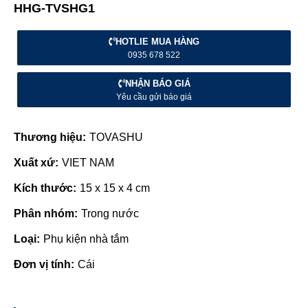
HHG-TVSHG1
HOTLIE MUA HÀNG
0935 678 522
NHẬN BÁO GIÁ
Yêu cầu gửi báo giá
Thương hiệu:
TOVASHU
Xuất xứ:
VIET NAM
Kích thước:
15 x 15 x 4 cm
Phân nhóm:
Trong nước
Loại:
Phụ kiện nhà tắm
Đơn vị tính:
Cái