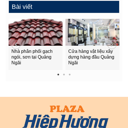
Bài viết
Nhà phân phối gạch
Cửa hàng vật liệu xây
C
ngói, sơn tại Quảng
dựng hàng đầu Quảng
t
Ngãi
Ngãi
Q
1
2
3