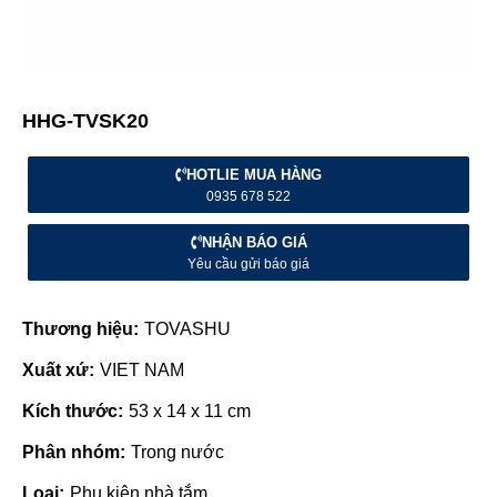
HHG-TVSK20
HOTLIE MUA HÀNG
0935 678 522
NHẬN BÁO GIÁ
Yêu cầu gửi báo giá
Thương hiệu:
TOVASHU
Xuất xứ:
VIET NAM
Kích thước:
53 x 14 x 11 cm
Phân nhóm:
Trong nước
Loại:
Phụ kiện nhà tắm