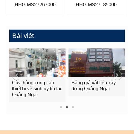
HHG-MS27267000
HHG-MS27185000
Bài viết
Cửa hàng cung cấp
Bảng giá vật liệu xây
G
g
thiết bị vệ sinh uy tín tại
dựng Quảng Ngãi
Q
Quảng Ngãi
1
2
3