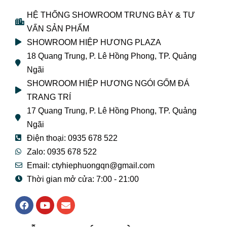
HỆ THỐNG SHOWROOM TRƯNG BÀY & TƯ
VẤN SẢN PHẨM
SHOWROOM HIỆP HƯƠNG PLAZA
18 Quang Trung, P. Lê Hồng Phong, TP. Quảng
Ngãi
SHOWROOM HIỆP HƯƠNG NGÓI GỐM ĐÁ
TRANG TRÍ
17 Quang Trung, P. Lê Hồng Phong, TP. Quảng
Ngãi
Điện thoại: 0935 678 522
Zalo: 0935 678 522
Email: ctyhiephuongqn@gmail.com
Thời gian mở cửa: 7:00 - 21:00
F
Y
E
a
o
n
c
u
v