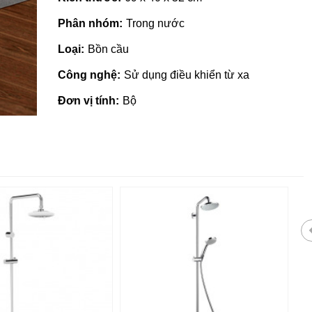
Phân nhóm:
Trong nước
Loại:
Bồn cầu
Công nghệ:
Sử dụng điều khiển từ xa
Đơn vị tính:
Bộ
 giá rẻ tại Quảng
Nhà phân phối gạch ngói, sơn
tại Quảng Ngãi