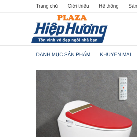
Skip
Trang chủ
Giới thiệu
Hệ thống
Sản
to
content
DANH MỤC SẢN PHẨM
KHUYẾN MÃI