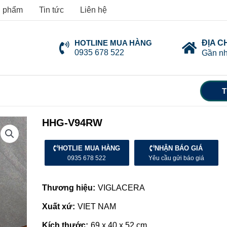
 phẩm
Tin tức
Liên hệ
HOTLINE MUA HÀNG
ĐỊA C
0935 678 522
Gần nh
T
HHG-V94RW
HOTLIE MUA HÀNG
NHẬN BÁO GIÁ
0935 678 522
Yêu cầu gửi báo giá
Thương hiệu:
VIGLACERA
Xuất xứ:
VIET NAM
Kích thước:
69 x 40 x 52 cm