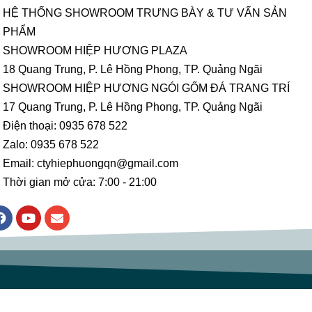
HỆ THỐNG SHOWROOM TRƯNG BÀY & TƯ VẤN SẢN
PHẨM
SHOWROOM HIỆP HƯƠNG PLAZA
18 Quang Trung, P. Lê Hồng Phong, TP. Quảng Ngãi
SHOWROOM HIỆP HƯƠNG NGÓI GỐM ĐÁ TRANG TRÍ
17 Quang Trung, P. Lê Hồng Phong, TP. Quảng Ngãi
Điện thoại: 0935 678 522
Zalo: 0935 678 522
Email: ctyhiephuongqn@gmail.com
Thời gian mở cửa: 7:00 - 21:00
F
Y
E
a
o
n
c
u
v
e
t
e
b
u
l
o
b
o
o
e
p
k
e