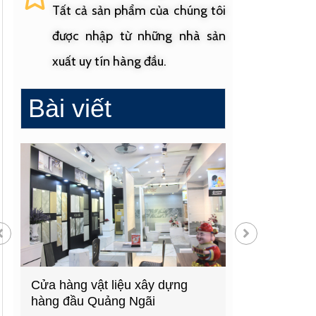
Tất cả sản phẩm của chúng tôi
được nhập từ những nhà sản
xuất uy tín hàng đầu.
Bài viết
Cửa hàng vật liệu xây dựng
Cửa hàng cung
hàng đầu Quảng Ngãi
sinh uy tín tạ