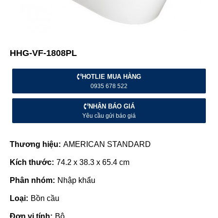
HHG-VF-1808PL
HOTLIE MUA HÀNG
0935 678 522
NHẬN BÁO GIÁ
Yêu cầu gửi báo giá
Thương hiệu:
AMERICAN STANDARD
Kích thước:
74.2 x 38.3 x 65.4 cm
Phân nhóm:
Nhập khẩu
Loại:
Bồn cầu
Đơn vị tính:
Bộ