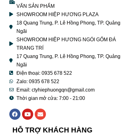
VẤN SẢN PHẨM
SHOWROOM HIỆP HƯƠNG PLAZA
18 Quang Trung, P. Lê Hồng Phong, TP. Quảng
Ngãi
SHOWROOM HIỆP HƯƠNG NGÓI GỐM ĐÁ
TRANG TRÍ
17 Quang Trung, P. Lê Hồng Phong, TP. Quảng
Ngãi
Điện thoại: 0935 678 522
Zalo: 0935 678 522
Email: ctyhiephuongqn@gmail.com
Thời gian mở cửa: 7:00 - 21:00
F
Y
E
a
o
n
c
u
v
e
t
e
HỖ TRỢ KHÁCH HÀNG
b
u
l
o
b
o