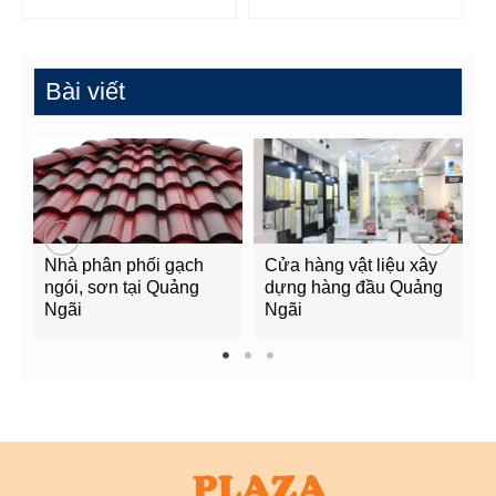
Bài viết
Nhà phân phối gạch
Cửa hàng vật liệu xây
C
ngói, sơn tại Quảng
dựng hàng đầu Quảng
t
Ngãi
Ngãi
Q
1
2
3