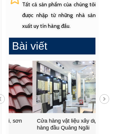
Tất cả sản phẩm của chúng tôi
được nhập từ những nhà sản
xuất uy tín hàng đầu.
Bài viết
Cửa hàng vật liệu xây dựng
Cửa hàng cung
hàng đầu Quảng Ngãi
sinh uy tín tạ