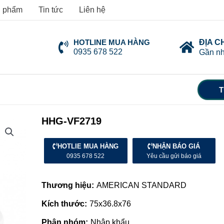
 phẩm
Tin tức
Liên hệ
HOTLINE MUA HÀNG
ĐỊA C
0935 678 522
Gần nh
T
HHG-VF2719
HOTLIE MUA HÀNG
NHẬN BÁO GIÁ
0935 678 522
Yêu cầu gửi báo giá
Thương hiệu:
AMERICAN STANDARD
Kích thước:
75x36.8x76
Phân nhóm:
Nhập khẩu