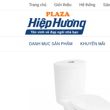
Skip
Trang chủ
Giới thiệu
Hệ thống
Sản
to
content
DANH MỤC SẢN PHẨM
KHUYẾN MÃI