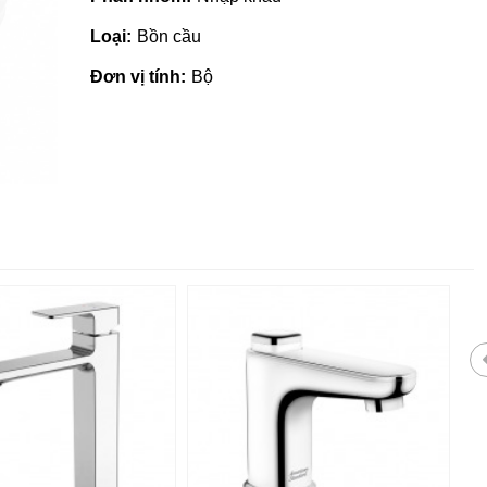
Loại:
Bồn cầu
Đơn vị tính:
Bộ
 giá rẻ tại Quảng
Nhà phân phối gạch ngói, sơn
tại Quảng Ngãi