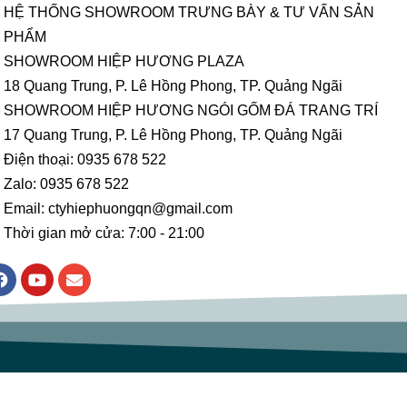
HỆ THỐNG SHOWROOM TRƯNG BÀY & TƯ VẤN SẢN
PHẨM
SHOWROOM HIỆP HƯƠNG PLAZA
18 Quang Trung, P. Lê Hồng Phong, TP. Quảng Ngãi
SHOWROOM HIỆP HƯƠNG NGÓI GỐM ĐÁ TRANG TRÍ
17 Quang Trung, P. Lê Hồng Phong, TP. Quảng Ngãi
Điện thoại: 0935 678 522
Zalo: 0935 678 522
Email: ctyhiephuongqn@gmail.com
Thời gian mở cửa: 7:00 - 21:00
F
Y
E
a
o
n
c
u
v
e
t
e
b
u
l
o
b
o
o
e
p
k
e