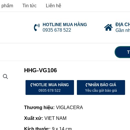
 phẩm
Tin tức
Liên hệ
HOTLINE MUA HÀNG
ĐỊA C
0935 678 522
Gần nh
T
HHG-VG106
HOTLIE MUA HÀNG
NHẬN BÁO GIÁ
0935 678 522
Yêu cầu gửi báo giá
Thương hiệu:
VIGLACERA
Xuất xứ:
VIET NAM
Kích thước:
9 x 14 cm