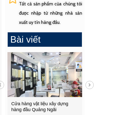
Tất cả sản phẩm của chúng tôi
được nhập từ những nhà sản
xuất uy tín hàng đầu.
Bài viết
Cửa hàng vật liệu xây dựng
Cửa hàng cung
hàng đầu Quảng Ngãi
sinh uy tín tạ