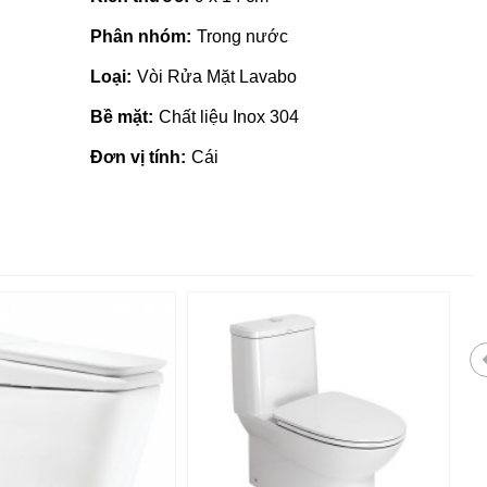
Phân nhóm:
Trong nước
Loại:
Vòi Rửa Mặt Lavabo
Bề mặt:
Chất liệu Inox 304
Đơn vị tính:
Cái
 giá rẻ tại Quảng
Nhà phân phối gạch ngói, sơn
tại Quảng Ngãi