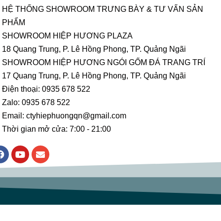
HỆ THỐNG SHOWROOM TRƯNG BÀY & TƯ VẤN SẢN
PHẨM
SHOWROOM HIỆP HƯƠNG PLAZA
18 Quang Trung, P. Lê Hồng Phong, TP. Quảng Ngãi
SHOWROOM HIỆP HƯƠNG NGÓI GỐM ĐÁ TRANG TRÍ
17 Quang Trung, P. Lê Hồng Phong, TP. Quảng Ngãi
Điện thoại: 0935 678 522
Zalo: 0935 678 522
Email: ctyhiephuongqn@gmail.com
Thời gian mở cửa: 7:00 - 21:00
F
Y
E
a
o
n
c
u
v
e
t
e
b
u
l
o
b
o
o
e
p
k
e