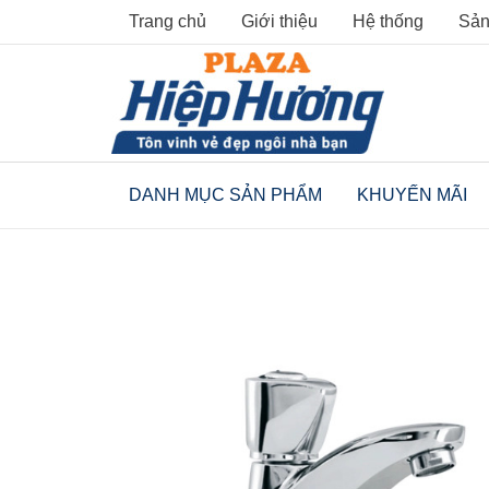
Skip
Trang chủ
Giới thiệu
Hệ thống
Sản
to
content
DANH MỤC SẢN PHẨM
KHUYẾN MÃI