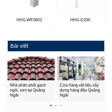
HHG-WF0802
HHG-D200
Bài viết
Nhà phân phối gạch
Cửa hàng vật liệu xây
C
ngói, sơn tại Quảng
dựng hàng đầu Quảng
t
Ngãi
Ngãi
Q
1
2
3