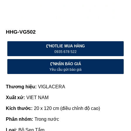
HHG-VG502
HOTLIE MUA HÀNG
0935 678 522
NHẬN BÁO GIÁ
Yêu cầu gửi báo giá
Thương hiệu:
VIGLACERA
Xuất xứ:
VIET NAM
Kích thước:
20 x 120 cm (điều chỉnh độ cao)
Phân nhóm:
Trong nước
Loại:
Bộ Sen Tắm