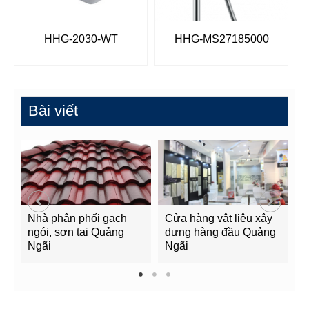
HHG-2030-WT
HHG-MS27185000
Bài viết
Nhà phân phối gạch
Cửa hàng vật liệu xây
C
ngói, sơn tại Quảng
dựng hàng đầu Quảng
t
Ngãi
Ngãi
Q
1
2
3