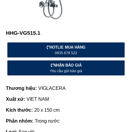
HHG-VG515.1
HOTLIE MUA HÀNG
0935 678 522
NHẬN BÁO GIÁ
Yêu cầu gửi báo giá
Thương hiệu:
VIGLACERA
Xuất xứ:
VIET NAM
Kích thước:
20 x 150 cm
Phân nhóm:
Trong nước
Loại:
Sen vòi