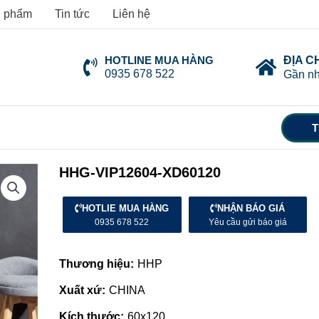
 phẩm
Tin tức
Liên hệ
HOTLINE MUA HÀNG
ĐỊA C
0935 678 522
Gần nh
T
HHG-VIP12604-XD60120
HOTLIE MUA HÀNG
NHẬN BÁO GIÁ
0935 678 522
Yêu cầu gửi báo giá
Thương hiệu:
HHP
Xuất xứ:
CHINA
Kích thước:
60x120