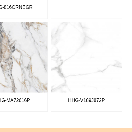
G-816ORNEGR
HG-MA72616P
HHG-V189J872P