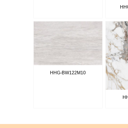
HH
HHG-BW122M10
H