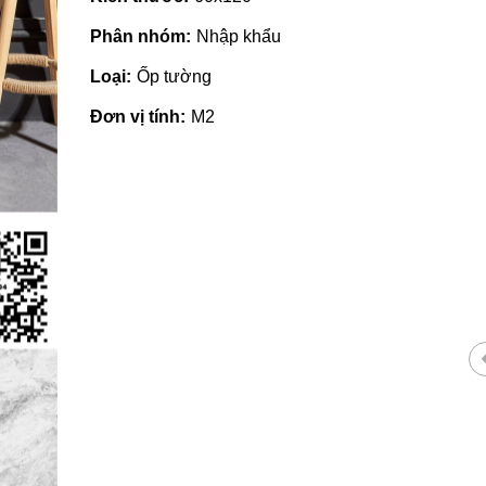
Phân nhóm:
Nhập khẩu
Loại:
Ốp tường
Đơn vị tính:
M2
Gạch ốp lát giá rẻ tại Quảng
Nhà phâ
Ngãi
tại Quả