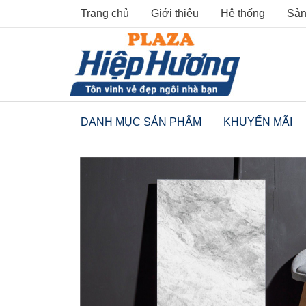
Skip
Trang chủ
Giới thiệu
Hệ thống
Sản
to
content
DANH MỤC SẢN PHẨM
KHUYẾN MÃI