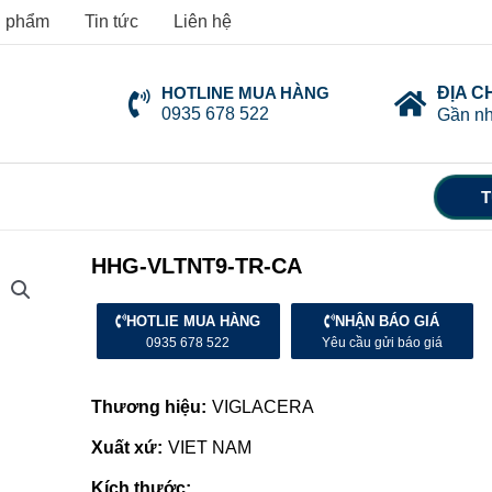
 phẩm
Tin tức
Liên hệ
HOTLINE MUA HÀNG
ĐỊA C
0935 678 522
Gần nh
T
HHG-VLTNT9-TR-CA
HOTLIE MUA HÀNG
NHẬN BÁO GIÁ
0935 678 522
Yêu cầu gửi báo giá
Thương hiệu:
VIGLACERA
Xuất xứ:
VIET NAM
Kích thước: