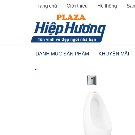
Skip
Trang chủ
Giới thiệu
Hệ thống
Sản
to
content
DANH MỤC SẢN PHẨM
KHUYẾN MÃI