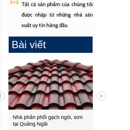
Tất cả sản phẩm của chúng tôi
được nhập từ những nhà sản
xuất uy tín hàng đầu.
Bài viết
Nhà phân phối gạch ngói, sơn
Cửa hàng vật liệu 
tại Quảng Ngãi
hàng đầu Quảng N