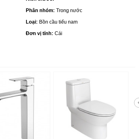
Phân nhóm:
Trong nước
Loại:
Bồn cầu tiểu nam
Đơn vị tính:
Cái
Gạch ốp lát giá rẻ tại Quảng
Ngãi