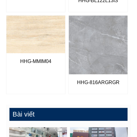
HHG-BL122L13IS
HHG-MMIM04
HHG-816ARGRGR
Bài viết