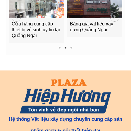
Cửa hàng cung cấp
Bảng giá vật liệu xây
G
g
thiết bị vệ sinh uy tín tại
dựng Quảng Ngãi
Q
Quảng Ngãi
1
2
3
Hệ thống Vật liệu xây dựng chuyên cung cấp sản
phẩm gạch & nội thất hiện đại