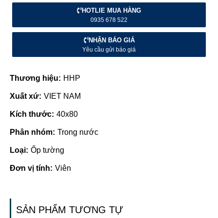
HOTLIE MUA HÀNG
0935 678 522
NHẬN BÁO GIÁ
Yêu cầu gửi báo giá
Thương hiệu:
HHP
Xuất xứ:
VIET NAM
Kích thước:
40x80
Phân nhóm:
Trong nước
Loại:
Ốp tường
Đơn vị tính:
Viên
SẢN PHẨM TƯƠNG TỰ