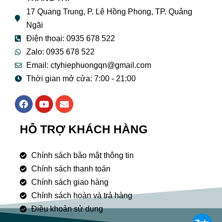
17 Quang Trung, P. Lê Hồng Phong, TP. Quảng
Ngãi
Điện thoại: 0935 678 522
Zalo: 0935 678 522
Email: ctyhiephuongqn@gmail.com
Thời gian mở cửa: 7:00 - 21:00
F
Y
E
a
o
n
c
u
v
e
t
e
HỖ TRỢ KHÁCH HÀNG
b
u
l
o
b
o
o
e
p
Chính sách bảo mật thông tin
k
e
Chính sách thanh toán
Chính sách giao hàng
Chính sách hoàn và trả hàng
Điều khoản sử dụng