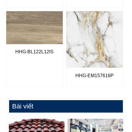
HHG-BL122L12IS
HHG-EM157616P
Bài viết