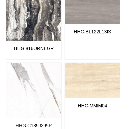
HHG-BL122L13IS
HHG-816ORNEGR
HHG-MMIM04
HHG-C189J295P