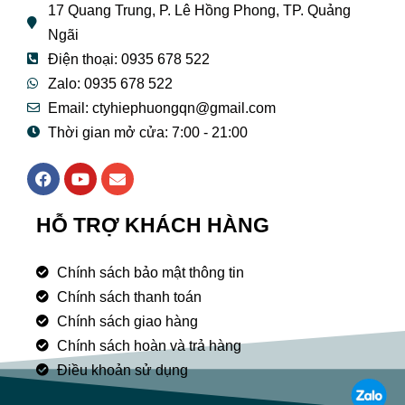
17 Quang Trung, P. Lê Hồng Phong, TP. Quảng
Ngãi
Điện thoại: 0935 678 522
Zalo: 0935 678 522
Email: ctyhiephuongqn@gmail.com
Thời gian mở cửa: 7:00 - 21:00
F
Y
E
a
o
n
c
u
v
e
t
e
HỖ TRỢ KHÁCH HÀNG
b
u
l
o
b
o
o
e
p
Chính sách bảo mật thông tin
k
e
Chính sách thanh toán
Chính sách giao hàng
Chính sách hoàn và trả hàng
Điều khoản sử dụng