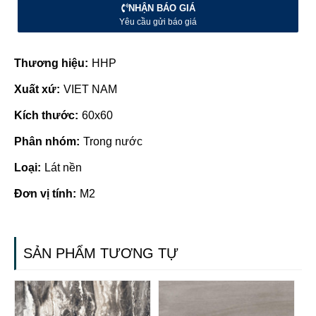
NHẬN BÁO GIÁ
Yêu cầu gửi báo giá
Thương hiệu:
HHP
Xuất xứ:
VIET NAM
Kích thước:
60x60
Phân nhóm:
Trong nước
Loại:
Lát nền
Đơn vị tính:
M2
SẢN PHẨM TƯƠNG TỰ